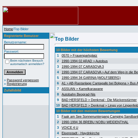
Home
/Top Bilder
Registrierte Benutzer
Top Bilder
Benutzername:
10 Bilder mit der höchsten Bewertung
Passwort:
1
0570 > Frauenparkplatz
Beim nächsten Besuch
2
1990-1994 02 ARAD > Autobus
automatisch anmelden?
3
1990-1994 07 CARASOVA 3
4
1990-1994 07 CARASOVA > Auf dem Weg in die Be
5
1990-1994 34 GARINA (WOLFSBERG)
»
Password vergessen
6
A1 > AB-Rastanlage Cantagallo bei Bolgona > Bus A
»
Registrierung
7
ASSUAN > Kamelkarawane
Zufallsbild
8
Autobahn Beograd-Nis
9
BAD HERSFELD > Denkmal - Die Mückenstürmer
10
BAD HERSFELD > Denkmal > Lingg von Lingenfel
10 Bilder mit den meisten Bewertungen
1
Faak am See Sonnenuntergang Camping Sandban
2
1990-1994 36 BREBU NOBU-WEIDENTHAL
3
VOICE 4 U
4
Eisenstadt - Haydnkirche