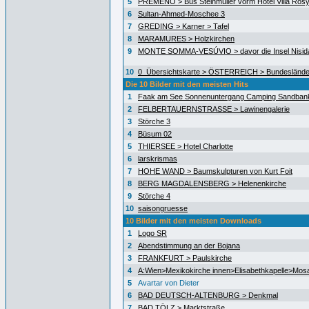
5
PREMENO > Bus Steinmüller vorm Hotel Villa Ros
6
Sultan-Ahmed-Moschee 3
7
GREDING > Karner > Tafel
8
MARAMURES > Holzkirchen
9
MONTE SOMMA-VESÚVIO > davor die Insel Nisida
10
0_Übersichtskarte > ÖSTERREICH > Bundeslände
Die 10 Bilder mit den meisten Hits
1
Faak am See Sonnenuntergang Camping Sandban
2
FELBERTAUERNSTRASSE > Lawinengalerie
3
Störche 3
4
Büsum 02
5
THIERSEE > Hotel Charlotte
6
larskrismas
7
HOHE WAND > Baumskulpturen von Kurt Foit
8
BERG MAGDALENSBERG > Helenenkirche
9
Störche 4
10
saisongruesse
10 Bilder mit den meisten Downloads
1
Logo SR
2
Abendstimmung an der Bojana
3
FRANKFURT > Paulskirche
4
A:Wien>Mexikokirche innen>Elisabethkapelle>Mos
5
Avartar von Dieter
6
BAD DEUTSCH-ALTENBURG > Denkmal
7
BAD TÖLZ > Marktstraße