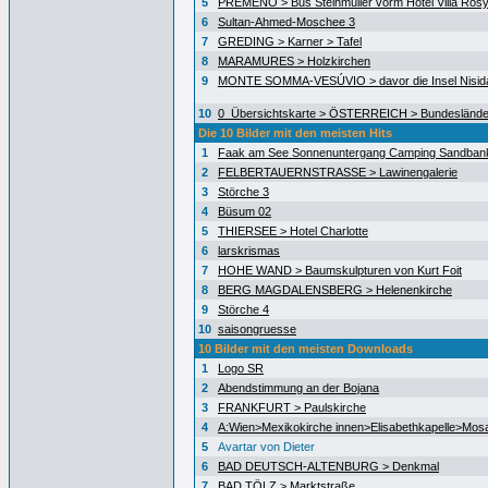
5
PREMENO > Bus Steinmüller vorm Hotel Villa Ros
6
Sultan-Ahmed-Moschee 3
7
GREDING > Karner > Tafel
8
MARAMURES > Holzkirchen
9
MONTE SOMMA-VESÚVIO > davor die Insel Nisida
10
0_Übersichtskarte > ÖSTERREICH > Bundeslände
Die 10 Bilder mit den meisten Hits
1
Faak am See Sonnenuntergang Camping Sandban
2
FELBERTAUERNSTRASSE > Lawinengalerie
3
Störche 3
4
Büsum 02
5
THIERSEE > Hotel Charlotte
6
larskrismas
7
HOHE WAND > Baumskulpturen von Kurt Foit
8
BERG MAGDALENSBERG > Helenenkirche
9
Störche 4
10
saisongruesse
10 Bilder mit den meisten Downloads
1
Logo SR
2
Abendstimmung an der Bojana
3
FRANKFURT > Paulskirche
4
A:Wien>Mexikokirche innen>Elisabethkapelle>Mos
5
Avartar von Dieter
6
BAD DEUTSCH-ALTENBURG > Denkmal
7
BAD TÖLZ > Marktstraße