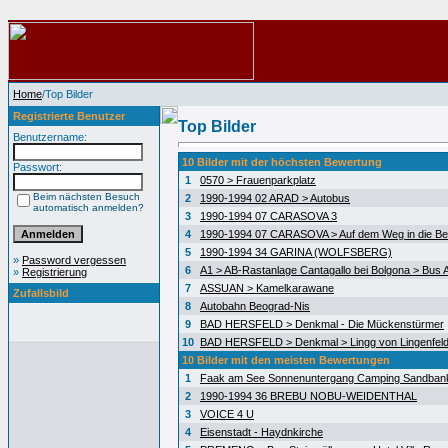
Home
/Top Bilder
Registrierte Benutzer
Top Bilder
Benutzername:
10 Bilder mit der höchsten Bewertung
Passwort:
1
0570 > Frauenparkplatz
Beim nächsten Besuch
2
1990-1994 02 ARAD > Autobus
automatisch anmelden?
3
1990-1994 07 CARASOVA 3
4
1990-1994 07 CARASOVA > Auf dem Weg in die Be
5
1990-1994 34 GARINA (WOLFSBERG)
»
Password vergessen
6
A1 > AB-Rastanlage Cantagallo bei Bolgona > Bus A
»
Registrierung
7
ASSUAN > Kamelkarawane
Zufallsbild
8
Autobahn Beograd-Nis
9
BAD HERSFELD > Denkmal - Die Mückenstürmer
10
BAD HERSFELD > Denkmal > Lingg von Lingenfel
10 Bilder mit den meisten Bewertungen
1
Faak am See Sonnenuntergang Camping Sandban
2
1990-1994 36 BREBU NOBU-WEIDENTHAL
3
VOICE 4 U
4
Eisenstadt - Haydnkirche