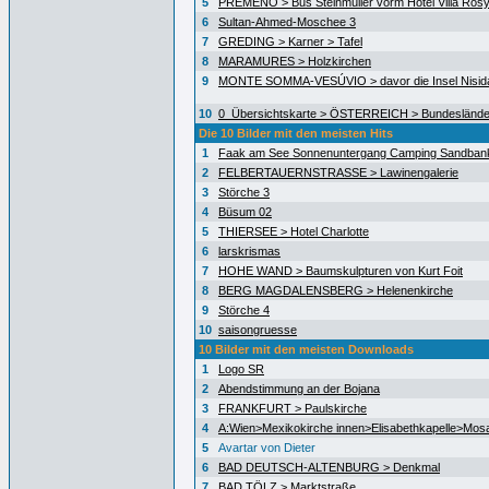
5
PREMENO > Bus Steinmüller vorm Hotel Villa Ros
6
Sultan-Ahmed-Moschee 3
7
GREDING > Karner > Tafel
8
MARAMURES > Holzkirchen
9
MONTE SOMMA-VESÚVIO > davor die Insel Nisida
10
0_Übersichtskarte > ÖSTERREICH > Bundeslände
Die 10 Bilder mit den meisten Hits
1
Faak am See Sonnenuntergang Camping Sandban
2
FELBERTAUERNSTRASSE > Lawinengalerie
3
Störche 3
4
Büsum 02
5
THIERSEE > Hotel Charlotte
6
larskrismas
7
HOHE WAND > Baumskulpturen von Kurt Foit
8
BERG MAGDALENSBERG > Helenenkirche
9
Störche 4
10
saisongruesse
10 Bilder mit den meisten Downloads
1
Logo SR
2
Abendstimmung an der Bojana
3
FRANKFURT > Paulskirche
4
A:Wien>Mexikokirche innen>Elisabethkapelle>Mos
5
Avartar von Dieter
6
BAD DEUTSCH-ALTENBURG > Denkmal
7
BAD TÖLZ > Marktstraße