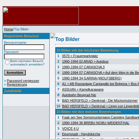
Home
/Top Bilder
Registrierte Benutzer
Top Bilder
Benutzername:
10 Bilder mit der höchsten Bewertung
Passwort:
1
0570 > Frauenparkplatz
Beim nächsten Besuch
2
1990-1994 02 ARAD > Autobus
automatisch anmelden?
3
1990-1994 07 CARASOVA 3
4
1990-1994 07 CARASOVA > Auf dem Weg in die Be
5
1990-1994 34 GARINA (WOLFSBERG)
»
Password vergessen
6
A1 > AB-Rastanlage Cantagallo bei Bolgona > Bus A
»
Registrierung
7
ASSUAN > Kamelkarawane
Zufallsbild
8
Autobahn Beograd-Nis
9
BAD HERSFELD > Denkmal - Die Mückenstürmer
10
BAD HERSFELD > Denkmal > Lingg von Lingenfel
10 Bilder mit den meisten Bewertungen
1
Faak am See Sonnenuntergang Camping Sandban
2
1990-1994 36 BREBU NOBU-WEIDENTHAL
3
VOICE 4 U
4
Eisenstadt - Haydnkirche