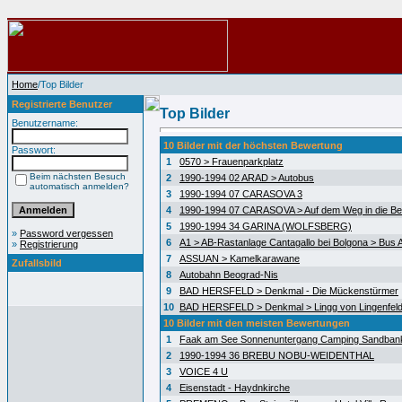
Home
/Top Bilder
Registrierte Benutzer
Top Bilder
Benutzername:
10 Bilder mit der höchsten Bewertung
Passwort:
1
0570 > Frauenparkplatz
Beim nächsten Besuch
2
1990-1994 02 ARAD > Autobus
automatisch anmelden?
3
1990-1994 07 CARASOVA 3
4
1990-1994 07 CARASOVA > Auf dem Weg in die Be
5
1990-1994 34 GARINA (WOLFSBERG)
»
Password vergessen
6
A1 > AB-Rastanlage Cantagallo bei Bolgona > Bus A
»
Registrierung
7
ASSUAN > Kamelkarawane
Zufallsbild
8
Autobahn Beograd-Nis
9
BAD HERSFELD > Denkmal - Die Mückenstürmer
10
BAD HERSFELD > Denkmal > Lingg von Lingenfel
10 Bilder mit den meisten Bewertungen
1
Faak am See Sonnenuntergang Camping Sandban
2
1990-1994 36 BREBU NOBU-WEIDENTHAL
3
VOICE 4 U
4
Eisenstadt - Haydnkirche