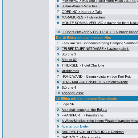
5
PREMENO > Bus Steinmüller vorm Hotel Villa Ros
6
Sultan-Ahmed-Moschee 3
7
GREDING > Karner > Tafel
8
MARAMURES > Holzkirchen
9
MONTE SOMMA-VESÚVIO > davor die Insel Nisida
10
0_Übersichtskarte > ÖSTERREICH > Bundeslände
Die 10 Bilder mit den meisten Hits
1
Faak am See Sonnenuntergang Camping Sandban
2
FELBERTAUERNSTRASSE > Lawinengalerie
3
Störche 3
4
Büsum 02
5
THIERSEE > Hotel Charlotte
6
larskrismas
7
HOHE WAND > Baumskulpturen von Kurt Foit
8
BERG MAGDALENSBERG > Helenenkirche
9
Störche 4
10
saisongruesse
10 Bilder mit den meisten Downloads
1
Logo SR
2
Abendstimmung an der Bojana
3
FRANKFURT > Paulskirche
4
A:Wien>Mexikokirche innen>Elisabethkapelle>Mos
5
Avartar von Dieter
6
BAD DEUTSCH-ALTENBURG > Denkmal
7
BAD TÖLZ > Marktstraße