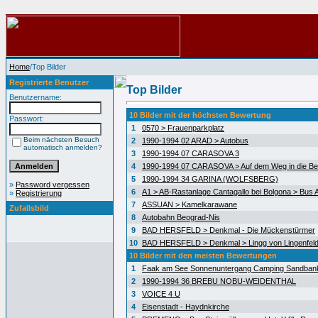
Home
/Top Bilder
Registrierte Benutzer
Top Bilder
Benutzername:
10 Bilder mit der höchsten Bewertung
Passwort:
1
0570 > Frauenparkplatz
Beim nächsten Besuch
2
1990-1994 02 ARAD > Autobus
automatisch anmelden?
3
1990-1994 07 CARASOVA 3
4
1990-1994 07 CARASOVA > Auf dem Weg in die Be
5
1990-1994 34 GARINA (WOLFSBERG)
»
Password vergessen
6
A1 > AB-Rastanlage Cantagallo bei Bolgona > Bus A
»
Registrierung
7
ASSUAN > Kamelkarawane
Zufallsbild
8
Autobahn Beograd-Nis
9
BAD HERSFELD > Denkmal - Die Mückenstürmer
10
BAD HERSFELD > Denkmal > Lingg von Lingenfel
10 Bilder mit den meisten Bewertungen
1
Faak am See Sonnenuntergang Camping Sandban
2
1990-1994 36 BREBU NOBU-WEIDENTHAL
3
VOICE 4 U
4
Eisenstadt - Haydnkirche