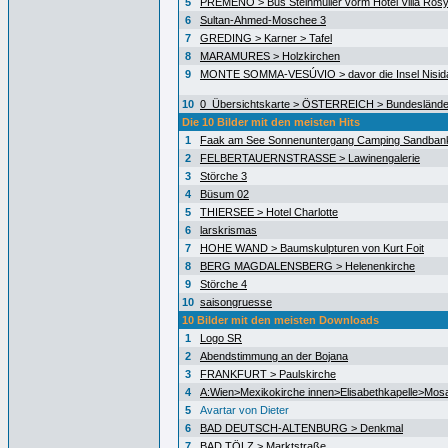
5
PREMENO > Bus Steinmüller vorm Hotel Villa Ros
6
Sultan-Ahmed-Moschee 3
7
GREDING > Karner > Tafel
8
MARAMURES > Holzkirchen
9
MONTE SOMMA-VESÚVIO > davor die Insel Nisida
10
0_Übersichtskarte > ÖSTERREICH > Bundeslände
Die 10 Bilder mit den meisten Hits
1
Faak am See Sonnenuntergang Camping Sandban
2
FELBERTAUERNSTRASSE > Lawinengalerie
3
Störche 3
4
Büsum 02
5
THIERSEE > Hotel Charlotte
6
larskrismas
7
HOHE WAND > Baumskulpturen von Kurt Foit
8
BERG MAGDALENSBERG > Helenenkirche
9
Störche 4
10
saisongruesse
10 Bilder mit den meisten Downloads
1
Logo SR
2
Abendstimmung an der Bojana
3
FRANKFURT > Paulskirche
4
A:Wien>Mexikokirche innen>Elisabethkapelle>Mos
5
Avartar von Dieter
6
BAD DEUTSCH-ALTENBURG > Denkmal
7
BAD TÖLZ > Marktstraße