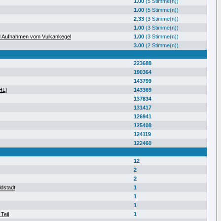
1.00
(5 Stimme(n))
1.00
(5 Stimme(n))
2.33
(3 Stimme(n))
1.00
(3 Stimme(n))
d Aufnahmen vom Vulkankegel
1.00
(3 Stimme(n))
3.00
(2 Stimme(n))
223688
190364
143799
HL]
143369
137834
131417
126941
125408
124119
122460
12
2
2
ldstadt
1
1
1
Teil
1