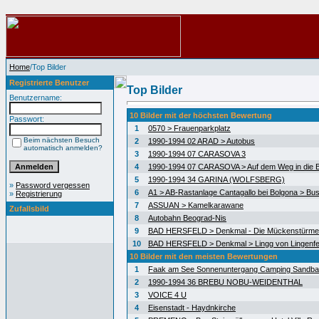
Home
/Top Bilder
Registrierte Benutzer
Top Bilder
Benutzername:
10 Bilder mit der höchsten Bewertung
Passwort:
1
0570 > Frauenparkplatz
Beim nächsten Besuch
2
1990-1994 02 ARAD > Autobus
automatisch anmelden?
3
1990-1994 07 CARASOVA 3
4
1990-1994 07 CARASOVA > Auf dem Weg in die 
5
1990-1994 34 GARINA (WOLFSBERG)
»
Password vergessen
6
A1 > AB-Rastanlage Cantagallo bei Bolgona > Bus
»
Registrierung
7
ASSUAN > Kamelkarawane
Zufallsbild
8
Autobahn Beograd-Nis
9
BAD HERSFELD > Denkmal - Die Mückenstürme
10
BAD HERSFELD > Denkmal > Lingg von Lingenfe
10 Bilder mit den meisten Bewertungen
1
Faak am See Sonnenuntergang Camping Sandb
2
1990-1994 36 BREBU NOBU-WEIDENTHAL
3
VOICE 4 U
4
Eisenstadt - Haydnkirche