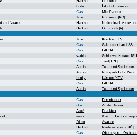
sy
Hartmut
Premeno
burki
İstanbul | Istanbul
Gast
Mittelfranken
Josef
Rumänien [RO]
a bei Neapel
Hartmut
Nationalpark Vesuv un
der
Hartmut
Österreich [A]
ank
Josef
Kärnten [KTN]
Gast
Salzburger Land [SBL]
Gast
FAUNA
vadda
Schleswig-Holstein [SL
Gast
Tirol [TRL]
Admin
Tests und Spielereien
Admin
Naturpark Hohe Wand
Lucky
Kärnten [KTN]
Gast
FAUNA
Admin
Tests und Spielereien
Gast
Forenbanner
Gast
An der Bojana
Alex*
Frankfurt
saik
waldi
Wien: II. Bezirk - Leopo
Dieter
Avatare
Hartmut
Niederöstereich [NÖ]
Gast
Oberbayern - Östlicher 