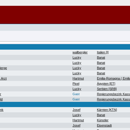
wallbergler
Italien [I]
Lucky
Banat
Lucky
Banat
Berge
Lucky
Banat
Lucky
Banat
 Arzt
Hartmut
Emilia-Romagna ( Emil
Pixel
Ägypten [ET]
Lucky
Serbien [SRB]
r
Gast
Regierungsbezirk Kass
ld
Gast
Regierungsbezirk Kass
ank
Josef
Kärnten [KTN]
Lucky
Banat
Hartmut
Künstler
Josef
Eisenstadt