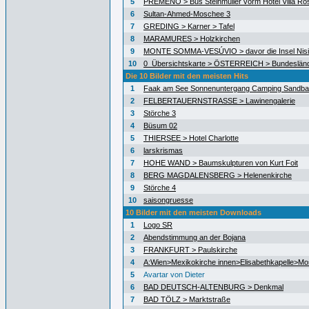
5
PREMENO > Bus Steinmüller vorm Hotel Villa Ro
6
Sultan-Ahmed-Moschee 3
7
GREDING > Karner > Tafel
8
MARAMURES > Holzkirchen
9
MONTE SOMMA-VESÚVIO > davor die Insel Nisid
10
0_Übersichtskarte > ÖSTERREICH > Bundeslän
Die 10 Bilder mit den meisten Hits
1
Faak am See Sonnenuntergang Camping Sandb
2
FELBERTAUERNSTRASSE > Lawinengalerie
3
Störche 3
4
Büsum 02
5
THIERSEE > Hotel Charlotte
6
larskrismas
7
HOHE WAND > Baumskulpturen von Kurt Foit
8
BERG MAGDALENSBERG > Helenenkirche
9
Störche 4
10
saisongruesse
10 Bilder mit den meisten Downloads
1
Logo SR
2
Abendstimmung an der Bojana
3
FRANKFURT > Paulskirche
4
A:Wien>Mexikokirche innen>Elisabethkapelle>Mo
5
Avartar von Dieter
6
BAD DEUTSCH-ALTENBURG > Denkmal
7
BAD TÖLZ > Marktstraße