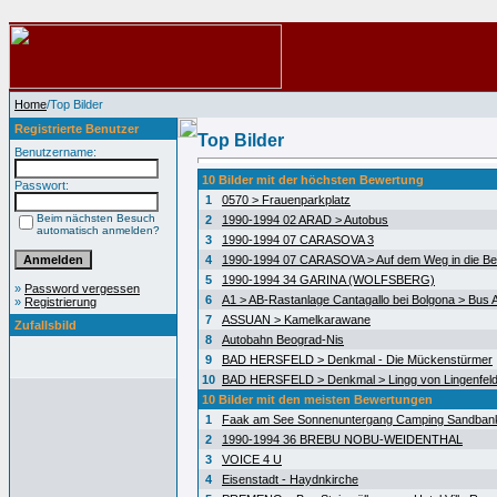
Home
/Top Bilder
Registrierte Benutzer
Top Bilder
Benutzername:
10 Bilder mit der höchsten Bewertung
Passwort:
1
0570 > Frauenparkplatz
Beim nächsten Besuch
2
1990-1994 02 ARAD > Autobus
automatisch anmelden?
3
1990-1994 07 CARASOVA 3
4
1990-1994 07 CARASOVA > Auf dem Weg in die Be
5
1990-1994 34 GARINA (WOLFSBERG)
»
Password vergessen
6
A1 > AB-Rastanlage Cantagallo bei Bolgona > Bus A
»
Registrierung
7
ASSUAN > Kamelkarawane
Zufallsbild
8
Autobahn Beograd-Nis
9
BAD HERSFELD > Denkmal - Die Mückenstürmer
10
BAD HERSFELD > Denkmal > Lingg von Lingenfel
10 Bilder mit den meisten Bewertungen
1
Faak am See Sonnenuntergang Camping Sandban
2
1990-1994 36 BREBU NOBU-WEIDENTHAL
3
VOICE 4 U
4
Eisenstadt - Haydnkirche