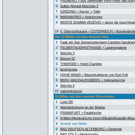
5
PREMENO > Bus Steinmüller vorm Hotel Villa Ros
6
Sultan-Ahmed-Moschee 3
7
GREDING > Karner > Tafel
8
MARAMURES > Holzkirchen
9
MONTE SOMMA-VESÚVIO > davor die Insel Nisida
10
0_Übersichtskarte > ÖSTERREICH > Bundeslände
Die 10 Bilder mit den meisten Hits
1
Faak am See Sonnenuntergang Camping Sandban
2
FELBERTAUERNSTRASSE > Lawinengalerie
3
Störche 3
4
Büsum 02
5
THIERSEE > Hotel Charlotte
6
larskrismas
7
HOHE WAND > Baumskulpturen von Kurt Foit
8
BERG MAGDALENSBERG > Helenenkirche
9
Störche 4
10
saisongruesse
10 Bilder mit den meisten Downloads
1
Logo SR
2
Abendstimmung an der Bojana
3
FRANKFURT > Paulskirche
4
A:Wien>Mexikokirche innen>Elisabethkapelle>Mos
5
Avartar von Dieter
6
BAD DEUTSCH-ALTENBURG > Denkmal
7
BAD TÖLZ > Marktstraße