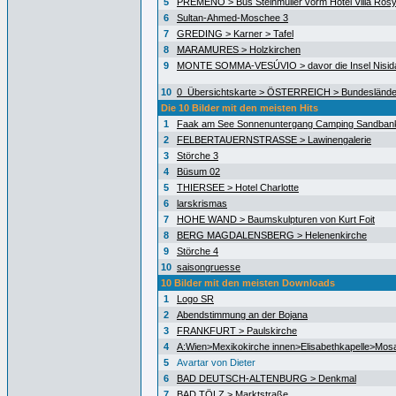
5
PREMENO > Bus Steinmüller vorm Hotel Villa Ros
6
Sultan-Ahmed-Moschee 3
7
GREDING > Karner > Tafel
8
MARAMURES > Holzkirchen
9
MONTE SOMMA-VESÚVIO > davor die Insel Nisida
10
0_Übersichtskarte > ÖSTERREICH > Bundeslände
Die 10 Bilder mit den meisten Hits
1
Faak am See Sonnenuntergang Camping Sandban
2
FELBERTAUERNSTRASSE > Lawinengalerie
3
Störche 3
4
Büsum 02
5
THIERSEE > Hotel Charlotte
6
larskrismas
7
HOHE WAND > Baumskulpturen von Kurt Foit
8
BERG MAGDALENSBERG > Helenenkirche
9
Störche 4
10
saisongruesse
10 Bilder mit den meisten Downloads
1
Logo SR
2
Abendstimmung an der Bojana
3
FRANKFURT > Paulskirche
4
A:Wien>Mexikokirche innen>Elisabethkapelle>Mos
5
Avartar von Dieter
6
BAD DEUTSCH-ALTENBURG > Denkmal
7
BAD TÖLZ > Marktstraße