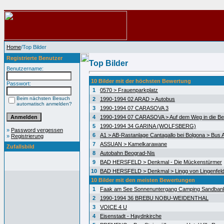
Home
/Top Bilder
Registrierte Benutzer
Top Bilder
Benutzername:
10 Bilder mit der höchsten Bewertung
Passwort:
1
0570 > Frauenparkplatz
Beim nächsten Besuch
2
1990-1994 02 ARAD > Autobus
automatisch anmelden?
3
1990-1994 07 CARASOVA 3
4
1990-1994 07 CARASOVA > Auf dem Weg in die Be
5
1990-1994 34 GARINA (WOLFSBERG)
»
Password vergessen
6
A1 > AB-Rastanlage Cantagallo bei Bolgona > Bus A
»
Registrierung
7
ASSUAN > Kamelkarawane
Zufallsbild
8
Autobahn Beograd-Nis
9
BAD HERSFELD > Denkmal - Die Mückenstürmer
10
BAD HERSFELD > Denkmal > Lingg von Lingenfel
10 Bilder mit den meisten Bewertungen
1
Faak am See Sonnenuntergang Camping Sandban
2
1990-1994 36 BREBU NOBU-WEIDENTHAL
3
VOICE 4 U
4
Eisenstadt - Haydnkirche