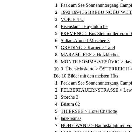
1
Faak am See Sonnenuntergang Camp
2
1990-1994 36 BREBU NOBU-WE
3
VOICE 4 U
4
Eisenstadt - Haydnkirche
5
PREMENO > Bus Steinmüller vorm Ho
6
Sultan-Ahmed-Moschee 3
7
GREDING > Karner > Tafel
8
MARAMURES > Holzkirchen
9
MONTE SOMMA-VESÚVIO > davor die
10
0_Übersichtskarte > ÖSTERREICH >
Die 10 Bilder mit den meisten Hits
1
Faak am See Sonnenuntergang Camp
2
FELBERTAUERNSTRASSE > Lawine
3
Störche 3
4
Büsum 02
5
THIERSEE > Hotel Charlotte
6
larskrismas
7
HOHE WAND > Baumskulpturen von 