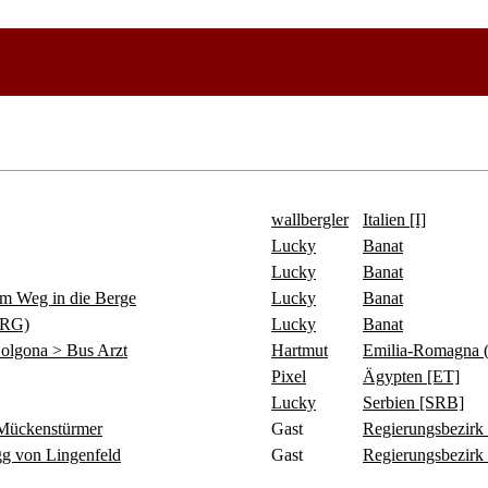
wallbergler
Italien [I]
Lucky
Banat
Lucky
Banat
 Weg in die Berge
Lucky
Banat
ERG)
Lucky
Banat
olgona > Bus Arzt
Hartmut
Emilia-Romagna 
Pixel
Ägypten [ET]
Lucky
Serbien [SRB]
ückenstürmer
Gast
Regierungsbezirk
 von Lingenfeld
Gast
Regierungsbezirk