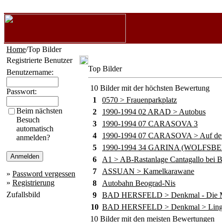
Home
/Top Bilder
Registrierte Benutzer
Top Bilder
Benutzername:
10 Bilder mit der höchsten Bewertung
Passwort:
1
0570 > Frauenparkplatz
Beim nächsten
2
1990-1994 02 ARAD > Autobus
Besuch
3
1990-1994 07 CARASOVA 3
automatisch
4
1990-1994 07 CARASOVA > Auf dem
anmelden?
5
1990-1994 34 GARINA (WOLFSB
6
A1 > AB-Rastanlage Cantagallo bei B
7
ASSUAN > Kamelkarawane
»
Password vergessen
»
Registrierung
8
Autobahn Beograd-Nis
Zufallsbild
9
BAD HERSFELD > Denkmal - Die M
10
BAD HERSFELD > Denkmal > Lingg
10 Bilder mit den meisten Bewertungen