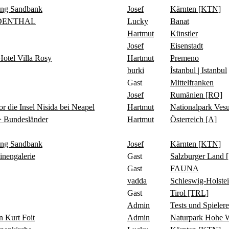
ing Sandbank
Josef
Kärnten [KTN]
IDENTHAL
Lucky
Banat
Hartmut
Künstler
Josef
Eisenstadt
tel Villa Rosy
Hartmut
Premeno
burki
İstanbul | Istanbul
Gast
Mittelfranken
Josef
Rumänien [RO]
 Insel Nisida bei Neapel
Hartmut
Nationalpark Ve
 Bundesländer
Hartmut
Österreich [A]
ing Sandbank
Josef
Kärnten [KTN]
ngalerie
Gast
Salzburger Land 
Gast
FAUNA
vadda
Schleswig-Holste
Gast
Tirol [TRL]
Admin
Tests und Spielere
Kurt Foit
Admin
Naturpark Hohe 