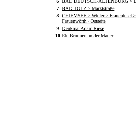
6
BAD DEUTSCH-ALTENBURG > D
7
BAD TÖLZ > Marktstraße
8
CHIEMSEE > Winter > Fraueninsel > 
Frauenwörth - Ostseite
9
Denkmal Adam Riese
10
Ein Brunnen an der Mauer