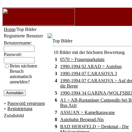
Home
/Top Bilder
Registrierte Benutzer
Top Bilder
Benutzername:
10 Bilder mit der höchsten Bewertung
Passwort:
1
0570 > Frauenparkplatz
Beim nächsten
2
1990-1994 02 ARAD > Autobus
Besuch
3
1990-1994 07 CARASOVA 3
automatisch
4
1990-1994 07 CARASOVA > Auf de
anmelden?
die Berge
5
1990-1994 34 GARINA (WOLFSBE
6
A1 > AB-Rastanlage Cantagallo bei B
»
Password vergessen
Bus Arzt
»
Registrierung
7
ASSUAN > Kamelkarawane
Zufallsbild
8
Autobahn Beograd-Nis
9
BAD HERSFELD > Denkmal - Die
Mückenstürmer