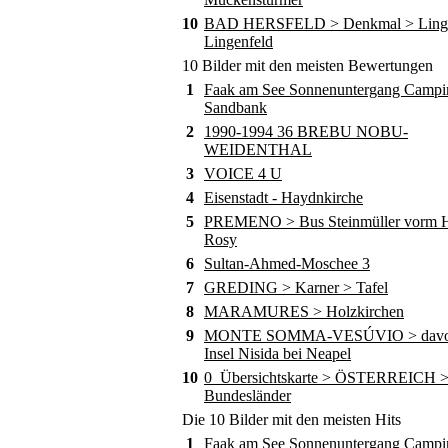
10
BAD HERSFELD > Denkmal > Ling
Lingenfeld
10 Bilder mit den meisten Bewertungen
1
Faak am See Sonnenuntergang Campi
Sandbank
2
1990-1994 36 BREBU NOBU-
WEIDENTHAL
3
VOICE 4 U
4
Eisenstadt - Haydnkirche
5
PREMENO > Bus Steinmüller vorm Ho
Rosy
6
Sultan-Ahmed-Moschee 3
7
GREDING > Karner > Tafel
8
MARAMURES > Holzkirchen
9
MONTE SOMMA-VESÚVIO > davor
Insel Nisida bei Neapel
10
0_Übersichtskarte > ÖSTERREICH 
Bundesländer
Die 10 Bilder mit den meisten Hits
1
Faak am See Sonnenuntergang Campi