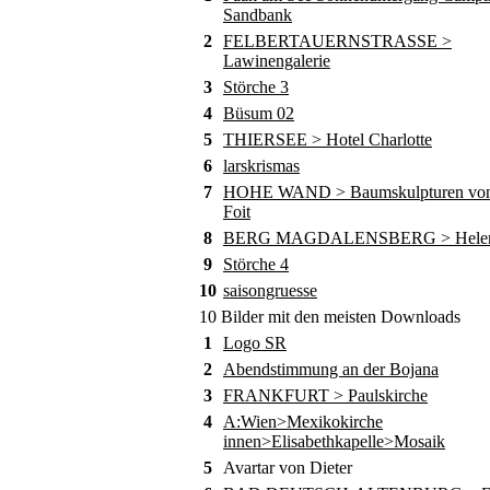
Sandbank
2
FELBERTAUERNSTRASSE >
Lawinengalerie
3
Störche 3
4
Büsum 02
5
THIERSEE > Hotel Charlotte
6
larskrismas
7
HOHE WAND > Baumskulpturen von
Foit
8
BERG MAGDALENSBERG > Helene
9
Störche 4
10
saisongruesse
10 Bilder mit den meisten Downloads
1
Logo SR
2
Abendstimmung an der Bojana
3
FRANKFURT > Paulskirche
4
A:Wien>Mexikokirche
innen>Elisabethkapelle>Mosaik
5
Avartar von Dieter