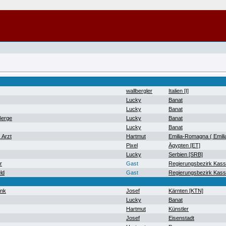
wallbergler
Italien [I]
Lucky
Banat
Lucky
Banat
Berge
Lucky
Banat
Lucky
Banat
 Arzt
Hartmut
Emilia-Romagna ( Emil
Pixel
Ägypten [ET]
Lucky
Serbien [SRB]
r
Gast
Regierungsbezirk Kass
ld
Gast
Regierungsbezirk Kass
ank
Josef
Kärnten [KTN]
Lucky
Banat
Hartmut
Künstler
Josef
Eisenstadt