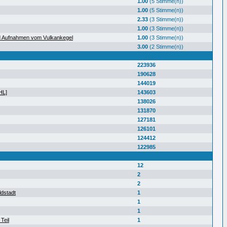
1.00
(5 Stimme(n))
1.00
(5 Stimme(n))
2.33
(3 Stimme(n))
1.00
(3 Stimme(n))
d Aufnahmen vom Vulkankegel
1.00
(3 Stimme(n))
3.00
(2 Stimme(n))
223936
190628
144019
HL]
143603
138026
131870
127181
126101
124412
122985
12
2
2
ldstadt
1
1
1
Teil
1