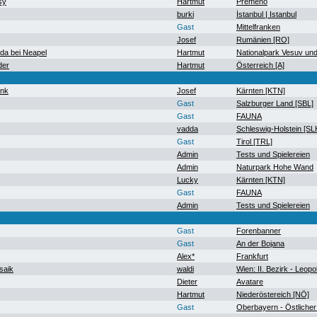
sy
Hartmut
Premeno
burki
İstanbul | Istanbul
Gast
Mittelfranken
Josef
Rumänien [RO]
a bei Neapel
Hartmut
Nationalpark Vesuv un
der
Hartmut
Österreich [A]
ank
Josef
Kärnten [KTN]
Gast
Salzburger Land [SBL]
Gast
FAUNA
vadda
Schleswig-Holstein [SL
Gast
Tirol [TRL]
Admin
Tests und Spielereien
Admin
Naturpark Hohe Wand
Lucky
Kärnten [KTN]
Gast
FAUNA
Admin
Tests und Spielereien
Gast
Forenbanner
Gast
An der Bojana
Alex*
Frankfurt
saik
waldi
Wien: II. Bezirk - Leopo
Dieter
Avatare
Hartmut
Niederöstereich [NÖ]
Gast
Oberbayern - Östlicher 