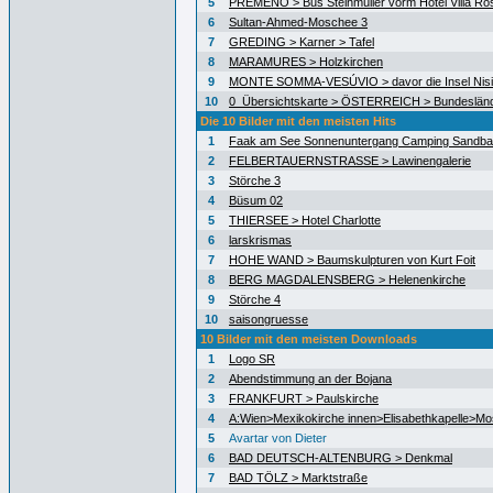
5
PREMENO > Bus Steinmüller vorm Hotel Villa Ro
6
Sultan-Ahmed-Moschee 3
7
GREDING > Karner > Tafel
8
MARAMURES > Holzkirchen
9
MONTE SOMMA-VESÚVIO > davor die Insel Nisid
10
0_Übersichtskarte > ÖSTERREICH > Bundeslän
Die 10 Bilder mit den meisten Hits
1
Faak am See Sonnenuntergang Camping Sandb
2
FELBERTAUERNSTRASSE > Lawinengalerie
3
Störche 3
4
Büsum 02
5
THIERSEE > Hotel Charlotte
6
larskrismas
7
HOHE WAND > Baumskulpturen von Kurt Foit
8
BERG MAGDALENSBERG > Helenenkirche
9
Störche 4
10
saisongruesse
10 Bilder mit den meisten Downloads
1
Logo SR
2
Abendstimmung an der Bojana
3
FRANKFURT > Paulskirche
4
A:Wien>Mexikokirche innen>Elisabethkapelle>Mo
5
Avartar von Dieter
6
BAD DEUTSCH-ALTENBURG > Denkmal
7
BAD TÖLZ > Marktstraße