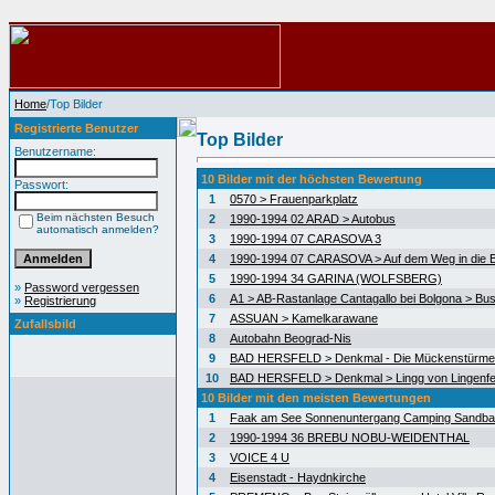
Home
/Top Bilder
Registrierte Benutzer
Top Bilder
Benutzername:
10 Bilder mit der höchsten Bewertung
Passwort:
1
0570 > Frauenparkplatz
Beim nächsten Besuch
2
1990-1994 02 ARAD > Autobus
automatisch anmelden?
3
1990-1994 07 CARASOVA 3
4
1990-1994 07 CARASOVA > Auf dem Weg in die 
5
1990-1994 34 GARINA (WOLFSBERG)
»
Password vergessen
6
A1 > AB-Rastanlage Cantagallo bei Bolgona > Bus
»
Registrierung
7
ASSUAN > Kamelkarawane
Zufallsbild
8
Autobahn Beograd-Nis
9
BAD HERSFELD > Denkmal - Die Mückenstürme
10
BAD HERSFELD > Denkmal > Lingg von Lingenfe
10 Bilder mit den meisten Bewertungen
1
Faak am See Sonnenuntergang Camping Sandb
2
1990-1994 36 BREBU NOBU-WEIDENTHAL
3
VOICE 4 U
4
Eisenstadt - Haydnkirche