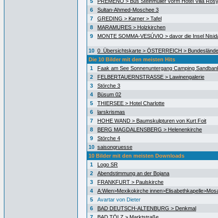
5
PREMENO > Bus Steinmüller vorm Hotel Villa Ros
6
Sultan-Ahmed-Moschee 3
7
GREDING > Karner > Tafel
8
MARAMURES > Holzkirchen
9
MONTE SOMMA-VESÚVIO > davor die Insel Nisida
10
0_Übersichtskarte > ÖSTERREICH > Bundeslände
Die 10 Bilder mit den meisten Hits
1
Faak am See Sonnenuntergang Camping Sandban
2
FELBERTAUERNSTRASSE > Lawinengalerie
3
Störche 3
4
Büsum 02
5
THIERSEE > Hotel Charlotte
6
larskrismas
7
HOHE WAND > Baumskulpturen von Kurt Foit
8
BERG MAGDALENSBERG > Helenenkirche
9
Störche 4
10
saisongruesse
10 Bilder mit den meisten Downloads
1
Logo SR
2
Abendstimmung an der Bojana
3
FRANKFURT > Paulskirche
4
A:Wien>Mexikokirche innen>Elisabethkapelle>Mos
5
Avartar von Dieter
6
BAD DEUTSCH-ALTENBURG > Denkmal
7
BAD TÖLZ > Marktstraße