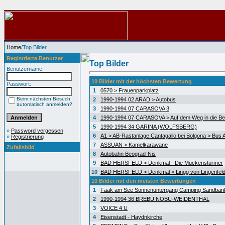
Home
/Top Bilder
Registrierte Benutzer
Top Bilder
Benutzername:
10 Bilder mit der höchsten Bewertung
Passwort:
1
0570 > Frauenparkplatz
Beim nächsten Besuch
2
1990-1994 02 ARAD > Autobus
automatisch anmelden?
3
1990-1994 07 CARASOVA 3
4
1990-1994 07 CARASOVA > Auf dem Weg in die Be
5
1990-1994 34 GARINA (WOLFSBERG)
»
Password vergessen
6
A1 > AB-Rastanlage Cantagallo bei Bolgona > Bus A
»
Registrierung
7
ASSUAN > Kamelkarawane
Zufallsbild
8
Autobahn Beograd-Nis
9
BAD HERSFELD > Denkmal - Die Mückenstürmer
10
BAD HERSFELD > Denkmal > Lingg von Lingenfel
10 Bilder mit den meisten Bewertungen
1
Faak am See Sonnenuntergang Camping Sandban
2
1990-1994 36 BREBU NOBU-WEIDENTHAL
3
VOICE 4 U
4
Eisenstadt - Haydnkirche