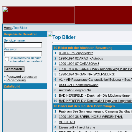
Home
/Top Bilder
Registrierte Benutzer
Top Bilder
Benutzername:
10 Bilder mit der höchsten Bewertung
Passwort:
1
0570 > Frauenparkplatz
Beim nächsten Besuch
2
1990-1994 02 ARAD > Autobus
automatisch anmelden?
3
1990-1994 07 CARASOVA 3
4
1990-1994 07 CARASOVA > Auf dem Weg in die Be
5
1990-1994 34 GARINA (WOLFSBERG)
»
Password vergessen
6
A1 > AB-Rastanlage Cantagallo bei Bolgona > Bus A
»
Registrierung
7
ASSUAN > Kamelkarawane
Zufallsbild
8
Autobahn Beograd-Nis
9
BAD HERSFELD > Denkmal - Die Mückenstürmer
10
BAD HERSFELD > Denkmal > Lingg von Lingenfel
10 Bilder mit den meisten Bewertungen
1
Faak am See Sonnenuntergang Camping Sandban
2
1990-1994 36 BREBU NOBU-WEIDENTHAL
3
VOICE 4 U
4
Eisenstadt - Haydnkirche