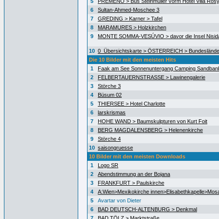
5
PREMENO > Bus Steinmüller vorm Hotel Villa Ros
6
Sultan-Ahmed-Moschee 3
7
GREDING > Karner > Tafel
8
MARAMURES > Holzkirchen
9
MONTE SOMMA-VESÚVIO > davor die Insel Nisida
10
0_Übersichtskarte > ÖSTERREICH > Bundeslände
Die 10 Bilder mit den meisten Hits
1
Faak am See Sonnenuntergang Camping Sandban
2
FELBERTAUERNSTRASSE > Lawinengalerie
3
Störche 3
4
Büsum 02
5
THIERSEE > Hotel Charlotte
6
larskrismas
7
HOHE WAND > Baumskulpturen von Kurt Foit
8
BERG MAGDALENSBERG > Helenenkirche
9
Störche 4
10
saisongruesse
10 Bilder mit den meisten Downloads
1
Logo SR
2
Abendstimmung an der Bojana
3
FRANKFURT > Paulskirche
4
A:Wien>Mexikokirche innen>Elisabethkapelle>Mos
5
Avartar von Dieter
6
BAD DEUTSCH-ALTENBURG > Denkmal
7
BAD TÖLZ > Marktstraße