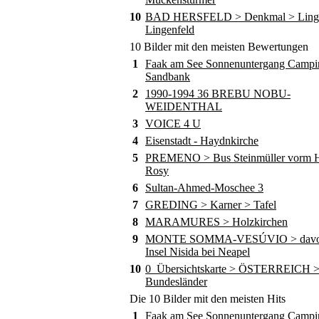
10
BAD HERSFELD > Denkmal > Ling
Lingenfeld
10 Bilder mit den meisten Bewertungen
1
Faak am See Sonnenuntergang Campi
Sandbank
2
1990-1994 36 BREBU NOBU-
WEIDENTHAL
3
VOICE 4 U
4
Eisenstadt - Haydnkirche
5
PREMENO > Bus Steinmüller vorm Ho
Rosy
6
Sultan-Ahmed-Moschee 3
7
GREDING > Karner > Tafel
8
MARAMURES > Holzkirchen
9
MONTE SOMMA-VESÚVIO > davor
Insel Nisida bei Neapel
10
0_Übersichtskarte > ÖSTERREICH 
Bundesländer
Die 10 Bilder mit den meisten Hits
1
Faak am See Sonnenuntergang Campi