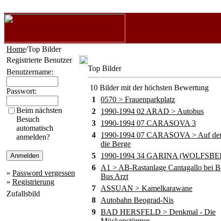
Home
/Top Bilder
Registrierte Benutzer
Top Bilder
Benutzername:
10 Bilder mit der höchsten Bewertung
Passwort:
1
0570 > Frauenparkplatz
Beim nächsten
2
1990-1994 02 ARAD > Autobus
Besuch
3
1990-1994 07 CARASOVA 3
automatisch
4
1990-1994 07 CARASOVA > Auf de
anmelden?
die Berge
5
1990-1994 34 GARINA (WOLFSBE
6
A1 > AB-Rastanlage Cantagallo bei B
»
Password vergessen
Bus Arzt
»
Registrierung
7
ASSUAN > Kamelkarawane
Zufallsbild
8
Autobahn Beograd-Nis
9
BAD HERSFELD > Denkmal - Die
Mückenstürmer