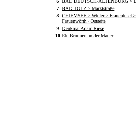
6
BAD DEUTSCH-ALTENBURG > D
7
BAD TÖLZ > Marktstraße
8
CHIEMSEE > Winter > Fraueninsel > 
Frauenwörth - Ostseite
9
Denkmal Adam Riese
10
Ein Brunnen an der Mauer