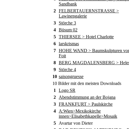
Sandbank
2
FELBERTAUERNSTRASSE >
Lawinengalerie
3
Störche 3
4
Büsum 02
5
THIERSEE > Hotel Charlotte
6
larskrismas
7
HOHE WAND > Baumskulpturen von
Foit
8
BERG MAGDALENSBERG > Helene
9
Störche 4
10
saisongruesse
10 Bilder mit den meisten Downloads
1
Logo SR
2
Abendstimmung an der Bojana
3
FRANKFURT > Paulskirche
4
A:Wien>Mexikokirche
innen>Elisabethkapelle>Mosaik
5
Avartar von Dieter