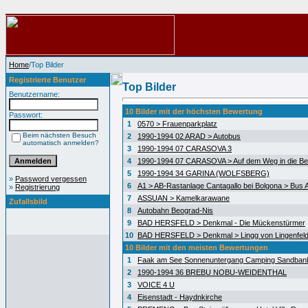
Home
/Top Bilder
Registrierte Benutzer
Top Bilder
Benutzername:
10 Bilder mit der höchsten Bewertung
Passwort:
1
0570 > Frauenparkplatz
Beim nächsten Besuch
2
1990-1994 02 ARAD > Autobus
automatisch anmelden?
3
1990-1994 07 CARASOVA 3
4
1990-1994 07 CARASOVA > Auf dem Weg in die Be
5
1990-1994 34 GARINA (WOLFSBERG)
»
Password vergessen
6
A1 > AB-Rastanlage Cantagallo bei Bolgona > Bus A
»
Registrierung
7
ASSUAN > Kamelkarawane
Zufallsbild
8
Autobahn Beograd-Nis
9
BAD HERSFELD > Denkmal - Die Mückenstürmer
10
BAD HERSFELD > Denkmal > Lingg von Lingenfel
10 Bilder mit den meisten Bewertungen
1
Faak am See Sonnenuntergang Camping Sandban
2
1990-1994 36 BREBU NOBU-WEIDENTHAL
3
VOICE 4 U
4
Eisenstadt - Haydnkirche