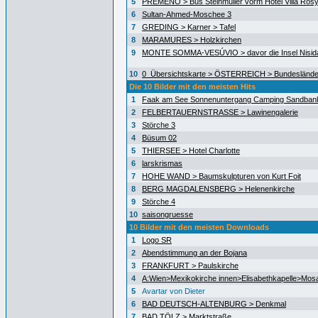
5
PREMENO > Bus Steinmüller vorm Hotel Villa Ros
6
Sultan-Ahmed-Moschee 3
7
GREDING > Karner > Tafel
8
MARAMURES > Holzkirchen
9
MONTE SOMMA-VESÚVIO > davor die Insel Nisida
10
0_Übersichtskarte > ÖSTERREICH > Bundeslände
Die 10 Bilder mit den meisten Hits
1
Faak am See Sonnenuntergang Camping Sandban
2
FELBERTAUERNSTRASSE > Lawinengalerie
3
Störche 3
4
Büsum 02
5
THIERSEE > Hotel Charlotte
6
larskrismas
7
HOHE WAND > Baumskulpturen von Kurt Foit
8
BERG MAGDALENSBERG > Helenenkirche
9
Störche 4
10
saisongruesse
10 Bilder mit den meisten Downloads
1
Logo SR
2
Abendstimmung an der Bojana
3
FRANKFURT > Paulskirche
4
A:Wien>Mexikokirche innen>Elisabethkapelle>Mos
5
Avartar von Dieter
6
BAD DEUTSCH-ALTENBURG > Denkmal
7
BAD TÖLZ > Marktstraße