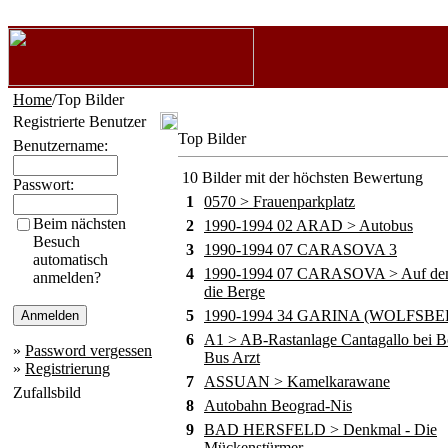
Home
/Top Bilder
Registrierte Benutzer
Top Bilder
Benutzername:
10 Bilder mit der höchsten Bewertung
Passwort:
1
0570 > Frauenparkplatz
Beim nächsten
2
1990-1994 02 ARAD > Autobus
Besuch
3
1990-1994 07 CARASOVA 3
automatisch
4
1990-1994 07 CARASOVA > Auf de
anmelden?
die Berge
5
1990-1994 34 GARINA (WOLFSBE
6
A1 > AB-Rastanlage Cantagallo bei B
»
Password vergessen
Bus Arzt
»
Registrierung
7
ASSUAN > Kamelkarawane
Zufallsbild
8
Autobahn Beograd-Nis
9
BAD HERSFELD > Denkmal - Die
Mückenstürmer