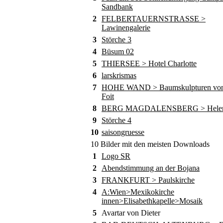
Sandbank
2
FELBERTAUERNSTRASSE >
Lawinengalerie
3
Störche 3
4
Büsum 02
5
THIERSEE > Hotel Charlotte
6
larskrismas
7
HOHE WAND > Baumskulpturen von
Foit
8
BERG MAGDALENSBERG > Helene
9
Störche 4
10
saisongruesse
10 Bilder mit den meisten Downloads
1
Logo SR
2
Abendstimmung an der Bojana
3
FRANKFURT > Paulskirche
4
A:Wien>Mexikokirche
innen>Elisabethkapelle>Mosaik
5
Avartar von Dieter