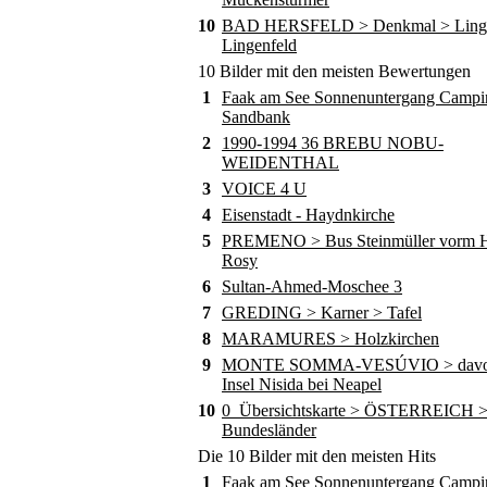
10
BAD HERSFELD > Denkmal > Ling
Lingenfeld
10 Bilder mit den meisten Bewertungen
1
Faak am See Sonnenuntergang Campi
Sandbank
2
1990-1994 36 BREBU NOBU-
WEIDENTHAL
3
VOICE 4 U
4
Eisenstadt - Haydnkirche
5
PREMENO > Bus Steinmüller vorm Ho
Rosy
6
Sultan-Ahmed-Moschee 3
7
GREDING > Karner > Tafel
8
MARAMURES > Holzkirchen
9
MONTE SOMMA-VESÚVIO > davor
Insel Nisida bei Neapel
10
0_Übersichtskarte > ÖSTERREICH 
Bundesländer
Die 10 Bilder mit den meisten Hits
1
Faak am See Sonnenuntergang Campi