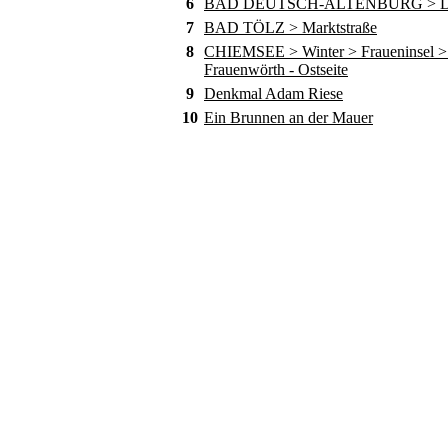
6
BAD DEUTSCH-ALTENBURG > D
7
BAD TÖLZ > Marktstraße
8
CHIEMSEE > Winter > Fraueninsel > 
Frauenwörth - Ostseite
9
Denkmal Adam Riese
10
Ein Brunnen an der Mauer