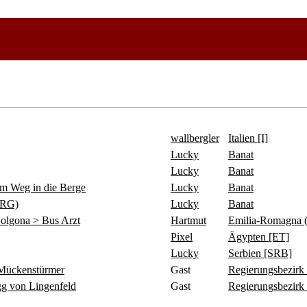
wallbergler
Italien [I]
Lucky
Banat
Lucky
Banat
 Weg in die Berge
Lucky
Banat
ERG)
Lucky
Banat
olgona > Bus Arzt
Hartmut
Emilia-Romagna 
Pixel
Ägypten [ET]
Lucky
Serbien [SRB]
ückenstürmer
Gast
Regierungsbezirk
 von Lingenfeld
Gast
Regierungsbezirk