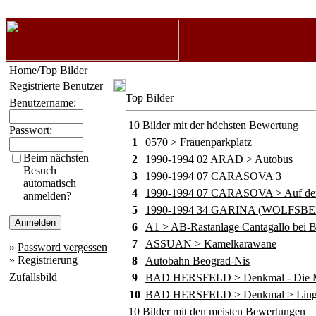
Home
/Top Bilder
Registrierte Benutzer
Top Bilder
Benutzername:
10 Bilder mit der höchsten Bewertung
Passwort:
1
0570 > Frauenparkplatz
Beim nächsten
2
1990-1994 02 ARAD > Autobus
Besuch
3
1990-1994 07 CARASOVA 3
automatisch
4
1990-1994 07 CARASOVA > Auf dem
anmelden?
5
1990-1994 34 GARINA (WOLFSB
6
A1 > AB-Rastanlage Cantagallo bei B
7
ASSUAN > Kamelkarawane
»
Password vergessen
»
Registrierung
8
Autobahn Beograd-Nis
Zufallsbild
9
BAD HERSFELD > Denkmal - Die M
10
BAD HERSFELD > Denkmal > Lingg
10 Bilder mit den meisten Bewertungen