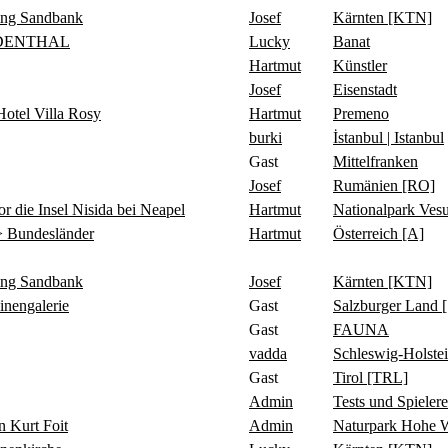
ing Sandbank
Josef
Kärnten [KTN]
IDENTHAL
Lucky
Banat
Hartmut
Künstler
Josef
Eisenstadt
tel Villa Rosy
Hartmut
Premeno
burki
İstanbul | Istanbul
Gast
Mittelfranken
Josef
Rumänien [RO]
 Insel Nisida bei Neapel
Hartmut
Nationalpark Ve
 Bundesländer
Hartmut
Österreich [A]
ing Sandbank
Josef
Kärnten [KTN]
ngalerie
Gast
Salzburger Land 
Gast
FAUNA
vadda
Schleswig-Holste
Gast
Tirol [TRL]
Admin
Tests und Spielere
Kurt Foit
Admin
Naturpark Hohe 