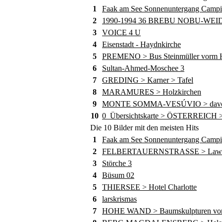
1
Faak am See Sonnenuntergang Camp
2
1990-1994 36 BREBU NOBU-WE
3
VOICE 4 U
4
Eisenstadt - Haydnkirche
5
PREMENO > Bus Steinmüller vorm Ho
6
Sultan-Ahmed-Moschee 3
7
GREDING > Karner > Tafel
8
MARAMURES > Holzkirchen
9
MONTE SOMMA-VESÚVIO > davor die
10
0_Übersichtskarte > ÖSTERREICH >
Die 10 Bilder mit den meisten Hits
1
Faak am See Sonnenuntergang Camp
2
FELBERTAUERNSTRASSE > Lawine
3
Störche 3
4
Büsum 02
5
THIERSEE > Hotel Charlotte
6
larskrismas
7
HOHE WAND > Baumskulpturen von 