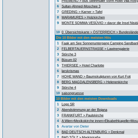
5
PREMENO > Bus Steinmüller vorm Hotel Villa Ros
6
Sultan-Ahmed-Moschee 3
7
GREDING > Karner > Tafel
8
MARAMURES > Holzkirchen
9
MONTE SOMMA-VESÚVIO > davor die Insel Nisida
10
0_Übersichtskarte > ÖSTERREICH > Bundeslände
Die 10 Bilder mit den meisten Hits
1
Faak am See Sonnenuntergang Camping Sandban
2
FELBERTAUERNSTRASSE > Lawinengalerie
3
Störche 3
4
Büsum 02
5
THIERSEE > Hotel Charlotte
6
larskrismas
7
HOHE WAND > Baumskulpturen von Kurt Foit
8
BERG MAGDALENSBERG > Helenenkirche
9
Störche 4
10
saisongruesse
10 Bilder mit den meisten Downloads
1
Logo SR
2
Abendstimmung an der Bojana
3
FRANKFURT > Paulskirche
4
A:Wien>Mexikokirche innen>Elisabethkapelle>Mos
5
Avartar von Dieter
6
BAD DEUTSCH-ALTENBURG > Denkmal
7
BAD TÖLZ > Marktstraße