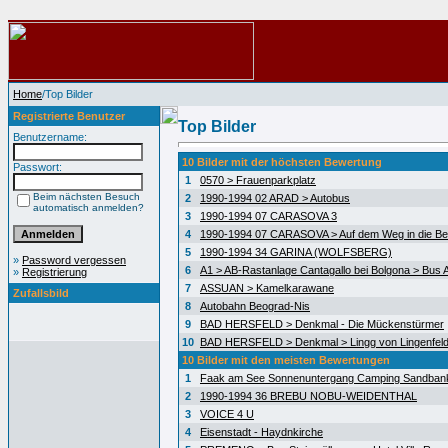
Home
/Top Bilder
Registrierte Benutzer
Top Bilder
Benutzername:
10 Bilder mit der höchsten Bewertung
Passwort:
1
0570 > Frauenparkplatz
Beim nächsten Besuch
2
1990-1994 02 ARAD > Autobus
automatisch anmelden?
3
1990-1994 07 CARASOVA 3
4
1990-1994 07 CARASOVA > Auf dem Weg in die Be
5
1990-1994 34 GARINA (WOLFSBERG)
»
Password vergessen
6
A1 > AB-Rastanlage Cantagallo bei Bolgona > Bus A
»
Registrierung
7
ASSUAN > Kamelkarawane
Zufallsbild
8
Autobahn Beograd-Nis
9
BAD HERSFELD > Denkmal - Die Mückenstürmer
10
BAD HERSFELD > Denkmal > Lingg von Lingenfel
10 Bilder mit den meisten Bewertungen
1
Faak am See Sonnenuntergang Camping Sandban
2
1990-1994 36 BREBU NOBU-WEIDENTHAL
3
VOICE 4 U
4
Eisenstadt - Haydnkirche