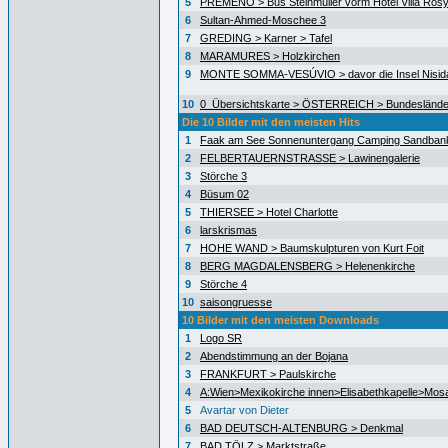
5
PREMENO > Bus Steinmüller vorm Hotel Villa Ros
6
Sultan-Ahmed-Moschee 3
7
GREDING > Karner > Tafel
8
MARAMURES > Holzkirchen
9
MONTE SOMMA-VESÚVIO > davor die Insel Nisida
10
0_Übersichtskarte > ÖSTERREICH > Bundeslände
Die 10 Bilder mit den meisten Hits
1
Faak am See Sonnenuntergang Camping Sandban
2
FELBERTAUERNSTRASSE > Lawinengalerie
3
Störche 3
4
Büsum 02
5
THIERSEE > Hotel Charlotte
6
larskrismas
7
HOHE WAND > Baumskulpturen von Kurt Foit
8
BERG MAGDALENSBERG > Helenenkirche
9
Störche 4
10
saisongruesse
10 Bilder mit den meisten Downloads
1
Logo SR
2
Abendstimmung an der Bojana
3
FRANKFURT > Paulskirche
4
A:Wien>Mexikokirche innen>Elisabethkapelle>Mos
5
Avartar von Dieter
6
BAD DEUTSCH-ALTENBURG > Denkmal
7
BAD TÖLZ > Marktstraße