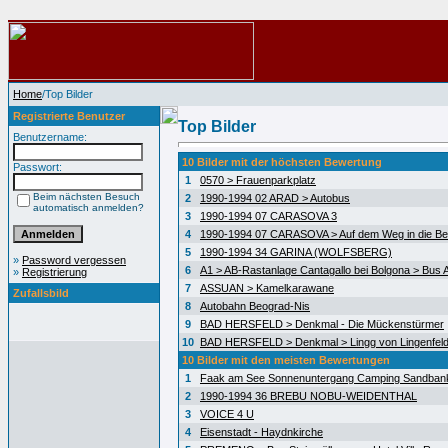
Home
/Top Bilder
Registrierte Benutzer
Top Bilder
Benutzername:
10 Bilder mit der höchsten Bewertung
Passwort:
1
0570 > Frauenparkplatz
Beim nächsten Besuch
2
1990-1994 02 ARAD > Autobus
automatisch anmelden?
3
1990-1994 07 CARASOVA 3
4
1990-1994 07 CARASOVA > Auf dem Weg in die Be
5
1990-1994 34 GARINA (WOLFSBERG)
»
Password vergessen
6
A1 > AB-Rastanlage Cantagallo bei Bolgona > Bus A
»
Registrierung
7
ASSUAN > Kamelkarawane
Zufallsbild
8
Autobahn Beograd-Nis
9
BAD HERSFELD > Denkmal - Die Mückenstürmer
10
BAD HERSFELD > Denkmal > Lingg von Lingenfel
10 Bilder mit den meisten Bewertungen
1
Faak am See Sonnenuntergang Camping Sandban
2
1990-1994 36 BREBU NOBU-WEIDENTHAL
3
VOICE 4 U
4
Eisenstadt - Haydnkirche