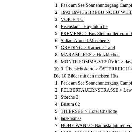
1
Faak am See Sonnenuntergang Camp
2
1990-1994 36 BREBU NOBU-WE
3
VOICE 4 U
4
Eisenstadt - Haydnkirche
5
PREMENO > Bus Steinmüller vorm Ho
6
Sultan-Ahmed-Moschee 3
7
GREDING > Karner > Tafel
8
MARAMURES > Holzkirchen
9
MONTE SOMMA-VESÚVIO > davor die
10
0_Übersichtskarte > ÖSTERREICH >
Die 10 Bilder mit den meisten Hits
1
Faak am See Sonnenuntergang Camp
2
FELBERTAUERNSTRASSE > Lawine
3
Störche 3
4
Büsum 02
5
THIERSEE > Hotel Charlotte
6
larskrismas
7
HOHE WAND > Baumskulpturen von 