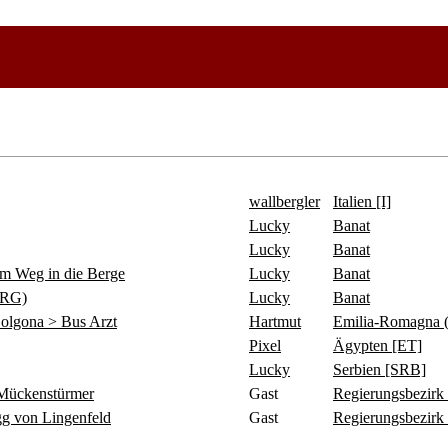
wallbergler
Italien [I]
Lucky
Banat
Lucky
Banat
 Weg in die Berge
Lucky
Banat
ERG)
Lucky
Banat
olgona > Bus Arzt
Hartmut
Emilia-Romagna 
Pixel
Ägypten [ET]
Lucky
Serbien [SRB]
ückenstürmer
Gast
Regierungsbezirk
 von Lingenfeld
Gast
Regierungsbezirk