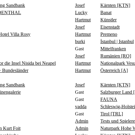
ing Sandbank
Josef
Kärnten [KTN]
IDENTHAL
Lucky
Banat
Hartmut
Künstler
Josef
Eisenstadt
tel Villa Rosy
Hartmut
Premeno
burki
İstanbul | Istanbul
Gast
Mittelfranken
Josef
Rumänien [RO]
 Insel Nisida bei Neapel
Hartmut
Nationalpark Ve
 Bundesländer
Hartmut
Österreich [A]
ing Sandbank
Josef
Kärnten [KTN]
ngalerie
Gast
Salzburger Land 
Gast
FAUNA
vadda
Schleswig-Holste
Gast
Tirol [TRL]
Admin
Tests und Spielere
Kurt Foit
Admin
Naturpark Hohe 