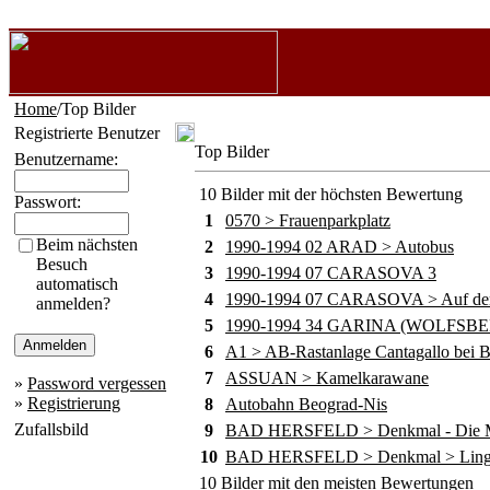
Home
/Top Bilder
Registrierte Benutzer
Top Bilder
Benutzername:
10 Bilder mit der höchsten Bewertung
Passwort:
1
0570 > Frauenparkplatz
Beim nächsten
2
1990-1994 02 ARAD > Autobus
Besuch
3
1990-1994 07 CARASOVA 3
automatisch
4
1990-1994 07 CARASOVA > Auf dem
anmelden?
5
1990-1994 34 GARINA (WOLFSB
6
A1 > AB-Rastanlage Cantagallo bei B
7
ASSUAN > Kamelkarawane
»
Password vergessen
»
Registrierung
8
Autobahn Beograd-Nis
Zufallsbild
9
BAD HERSFELD > Denkmal - Die M
10
BAD HERSFELD > Denkmal > Lingg
10 Bilder mit den meisten Bewertungen