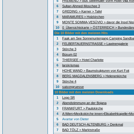
5
PREMENO > Bus Steinmüller vorm Hotel Villa Ro
6
Sultan-Ahmed-Moschee 3
7
GREDING > Karner > Tafel
8
MARAMURES > Holzkirchen
9
MONTE SOMMA-VESÚVIO > davor die Insel Nisid
10
0_Übersichtskarte > ÖSTERREICH > Bundeslän
Die 10 Bilder mit den meisten Hits
1
Faak am See Sonnenuntergang Camping Sandb
2
FELBERTAUERNSTRASSE > Lawinengalerie
3
Störche 3
4
Büsum 02
5
THIERSEE > Hotel Charlotte
6
larskrismas
7
HOHE WAND > Baumskulpturen von Kurt Foit
8
BERG MAGDALENSBERG > Helenenkirche
9
Störche 4
10
saisongruesse
10 Bilder mit den meisten Downloads
1
Logo SR
2
Abendstimmung an der Bojana
3
FRANKFURT > Paulskirche
4
A:Wien>Mexikokirche innen>Elisabethkapelle>Mo
5
Avartar von Dieter
6
BAD DEUTSCH-ALTENBURG > Denkmal
7
BAD TÖLZ > Marktstraße