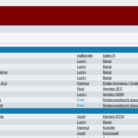
wallbergler
Italien [I]
Lucky
Banat
Lucky
Banat
Berge
Lucky
Banat
Lucky
Banat
 Arzt
Hartmut
Emilia-Romagna ( Emil
Pixel
Ägypten [ET]
Lucky
Serbien [SRB]
r
Gast
Regierungsbezirk Kass
ld
Gast
Regierungsbezirk Kass
ank
Josef
Kärnten [KTN]
Lucky
Banat
Hartmut
Künstler
Josef
Eisenstadt