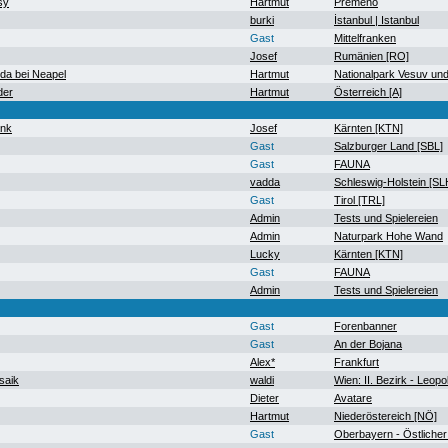
sy
Hartmut
Premeno
burki
İstanbul | Istanbul
Gast
Mittelfranken
Josef
Rumänien [RO]
a bei Neapel
Hartmut
Nationalpark Vesuv un
der
Hartmut
Österreich [A]
ank
Josef
Kärnten [KTN]
Gast
Salzburger Land [SBL]
Gast
FAUNA
vadda
Schleswig-Holstein [SL
Gast
Tirol [TRL]
Admin
Tests und Spielereien
Admin
Naturpark Hohe Wand
Lucky
Kärnten [KTN]
Gast
FAUNA
Admin
Tests und Spielereien
Gast
Forenbanner
Gast
An der Bojana
Alex*
Frankfurt
saik
waldi
Wien: II. Bezirk - Leopo
Dieter
Avatare
Hartmut
Niederöstereich [NÖ]
Gast
Oberbayern - Östlicher 