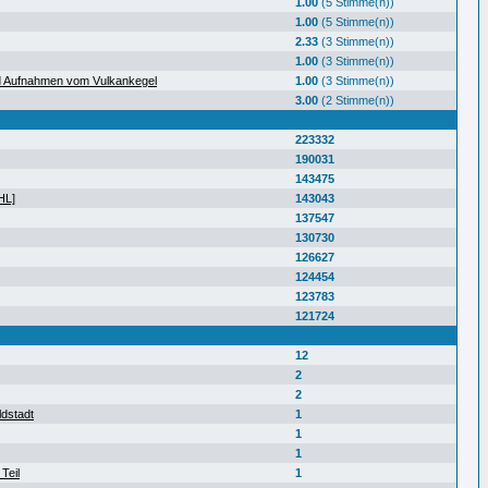
1.00
(5 Stimme(n))
1.00
(5 Stimme(n))
2.33
(3 Stimme(n))
1.00
(3 Stimme(n))
d Aufnahmen vom Vulkankegel
1.00
(3 Stimme(n))
3.00
(2 Stimme(n))
223332
190031
143475
HL]
143043
137547
130730
126627
124454
123783
121724
12
2
2
ldstadt
1
1
1
Teil
1