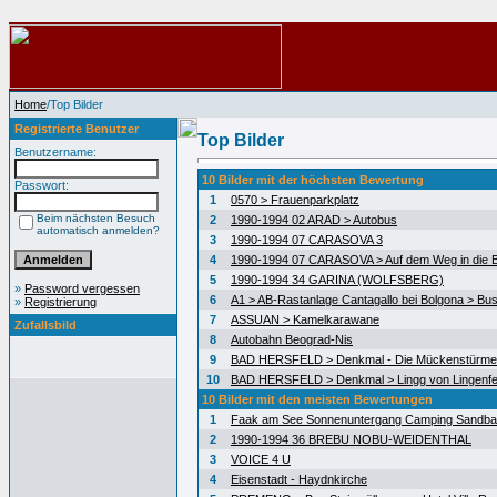
Home
/Top Bilder
Registrierte Benutzer
Top Bilder
Benutzername:
10 Bilder mit der höchsten Bewertung
Passwort:
1
0570 > Frauenparkplatz
Beim nächsten Besuch
2
1990-1994 02 ARAD > Autobus
automatisch anmelden?
3
1990-1994 07 CARASOVA 3
4
1990-1994 07 CARASOVA > Auf dem Weg in die 
5
1990-1994 34 GARINA (WOLFSBERG)
»
Password vergessen
6
A1 > AB-Rastanlage Cantagallo bei Bolgona > Bus
»
Registrierung
7
ASSUAN > Kamelkarawane
Zufallsbild
8
Autobahn Beograd-Nis
9
BAD HERSFELD > Denkmal - Die Mückenstürme
10
BAD HERSFELD > Denkmal > Lingg von Lingenfe
10 Bilder mit den meisten Bewertungen
1
Faak am See Sonnenuntergang Camping Sandb
2
1990-1994 36 BREBU NOBU-WEIDENTHAL
3
VOICE 4 U
4
Eisenstadt - Haydnkirche