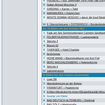
5
PREMENO > Bus Steinmüller vorm Hotel Villa Ros
6
Sultan-Ahmed-Moschee 3
7
GREDING > Karner > Tafel
8
MARAMURES > Holzkirchen
9
MONTE SOMMA-VESÚVIO > davor die Insel Nisida
10
0_Übersichtskarte > ÖSTERREICH > Bundeslände
Die 10 Bilder mit den meisten Hits
1
Faak am See Sonnenuntergang Camping Sandban
2
FELBERTAUERNSTRASSE > Lawinengalerie
3
Störche 3
4
Büsum 02
5
THIERSEE > Hotel Charlotte
6
larskrismas
7
HOHE WAND > Baumskulpturen von Kurt Foit
8
BERG MAGDALENSBERG > Helenenkirche
9
Störche 4
10
saisongruesse
10 Bilder mit den meisten Downloads
1
Logo SR
2
Abendstimmung an der Bojana
3
FRANKFURT > Paulskirche
4
A:Wien>Mexikokirche innen>Elisabethkapelle>Mos
5
Avartar von Dieter
6
BAD DEUTSCH-ALTENBURG > Denkmal
7
BAD TÖLZ > Marktstraße