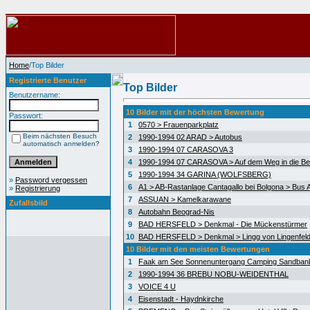
Home
/Top Bilder
Registrierte Benutzer
Top Bilder
Benutzername:
10 Bilder mit der höchsten Bewertung
Passwort:
1
0570 > Frauenparkplatz
Beim nächsten Besuch
2
1990-1994 02 ARAD > Autobus
automatisch anmelden?
3
1990-1994 07 CARASOVA 3
4
1990-1994 07 CARASOVA > Auf dem Weg in die Be
5
1990-1994 34 GARINA (WOLFSBERG)
»
Password vergessen
6
A1 > AB-Rastanlage Cantagallo bei Bolgona > Bus A
»
Registrierung
7
ASSUAN > Kamelkarawane
Zufallsbild
8
Autobahn Beograd-Nis
9
BAD HERSFELD > Denkmal - Die Mückenstürmer
10
BAD HERSFELD > Denkmal > Lingg von Lingenfel
10 Bilder mit den meisten Bewertungen
1
Faak am See Sonnenuntergang Camping Sandban
2
1990-1994 36 BREBU NOBU-WEIDENTHAL
3
VOICE 4 U
4
Eisenstadt - Haydnkirche