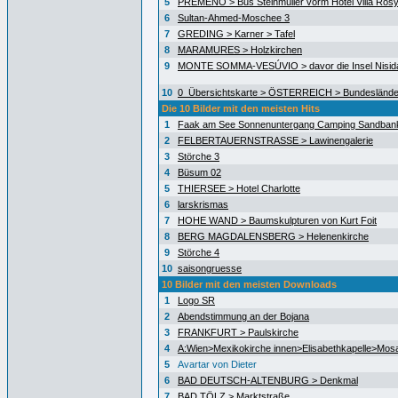
5
PREMENO > Bus Steinmüller vorm Hotel Villa Ros
6
Sultan-Ahmed-Moschee 3
7
GREDING > Karner > Tafel
8
MARAMURES > Holzkirchen
9
MONTE SOMMA-VESÚVIO > davor die Insel Nisida
10
0_Übersichtskarte > ÖSTERREICH > Bundeslände
Die 10 Bilder mit den meisten Hits
1
Faak am See Sonnenuntergang Camping Sandban
2
FELBERTAUERNSTRASSE > Lawinengalerie
3
Störche 3
4
Büsum 02
5
THIERSEE > Hotel Charlotte
6
larskrismas
7
HOHE WAND > Baumskulpturen von Kurt Foit
8
BERG MAGDALENSBERG > Helenenkirche
9
Störche 4
10
saisongruesse
10 Bilder mit den meisten Downloads
1
Logo SR
2
Abendstimmung an der Bojana
3
FRANKFURT > Paulskirche
4
A:Wien>Mexikokirche innen>Elisabethkapelle>Mos
5
Avartar von Dieter
6
BAD DEUTSCH-ALTENBURG > Denkmal
7
BAD TÖLZ > Marktstraße