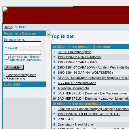
Home
/Top Bilder
Registrierte Benutzer
Top Bilder
Benutzername:
10 Bilder mit der höchsten Bewertung
Passwort:
1
0570 > Frauenparkplatz
Beim nächsten Besuch
2
1990-1994 02 ARAD > Autobus
automatisch anmelden?
3
1990-1994 07 CARASOVA 3
4
1990-1994 07 CARASOVA > Auf dem Weg in die Be
5
1990-1994 34 GARINA (WOLFSBERG)
»
Password vergessen
6
A1 > AB-Rastanlage Cantagallo bei Bolgona > Bus A
»
Registrierung
7
ASSUAN > Kamelkarawane
Zufallsbild
8
Autobahn Beograd-Nis
9
BAD HERSFELD > Denkmal - Die Mückenstürmer
10
BAD HERSFELD > Denkmal > Lingg von Lingenfel
10 Bilder mit den meisten Bewertungen
1
Faak am See Sonnenuntergang Camping Sandban
2
1990-1994 36 BREBU NOBU-WEIDENTHAL
3
VOICE 4 U
4
Eisenstadt - Haydnkirche