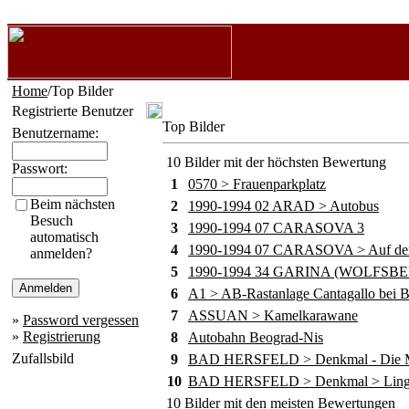
Home
/Top Bilder
Registrierte Benutzer
Top Bilder
Benutzername:
10 Bilder mit der höchsten Bewertung
Passwort:
1
0570 > Frauenparkplatz
Beim nächsten
2
1990-1994 02 ARAD > Autobus
Besuch
3
1990-1994 07 CARASOVA 3
automatisch
4
1990-1994 07 CARASOVA > Auf dem
anmelden?
5
1990-1994 34 GARINA (WOLFSB
6
A1 > AB-Rastanlage Cantagallo bei B
7
ASSUAN > Kamelkarawane
»
Password vergessen
»
Registrierung
8
Autobahn Beograd-Nis
Zufallsbild
9
BAD HERSFELD > Denkmal - Die M
10
BAD HERSFELD > Denkmal > Lingg
10 Bilder mit den meisten Bewertungen