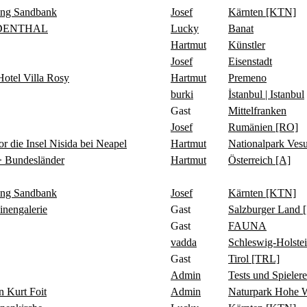
ing Sandbank
Josef
Kärnten [KTN]
IDENTHAL
Lucky
Banat
Hartmut
Künstler
Josef
Eisenstadt
tel Villa Rosy
Hartmut
Premeno
burki
İstanbul | Istanbul
Gast
Mittelfranken
Josef
Rumänien [RO]
 Insel Nisida bei Neapel
Hartmut
Nationalpark Ve
 Bundesländer
Hartmut
Österreich [A]
ing Sandbank
Josef
Kärnten [KTN]
ngalerie
Gast
Salzburger Land 
Gast
FAUNA
vadda
Schleswig-Holste
Gast
Tirol [TRL]
Admin
Tests und Spielere
Kurt Foit
Admin
Naturpark Hohe 