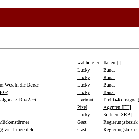
wallbergler
Italien [I]
Lucky
Banat
Lucky
Banat
 Weg in die Berge
Lucky
Banat
ERG)
Lucky
Banat
olgona > Bus Arzt
Hartmut
Emilia-Romagna 
Pixel
Ägypten [ET]
Lucky
Serbien [SRB]
ückenstürmer
Gast
Regierungsbezirk
 von Lingenfeld
Gast
Regierungsbezirk