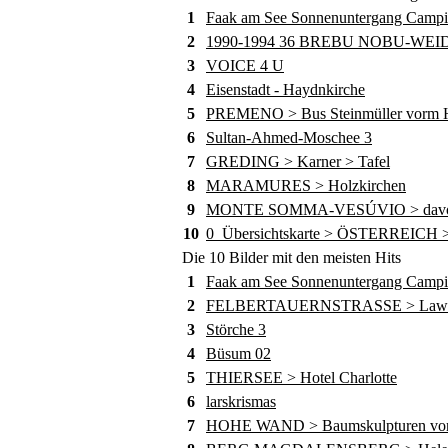
1
Faak am See Sonnenuntergang Camp
2
1990-1994 36 BREBU NOBU-WE
3
VOICE 4 U
4
Eisenstadt - Haydnkirche
5
PREMENO > Bus Steinmüller vorm Ho
6
Sultan-Ahmed-Moschee 3
7
GREDING > Karner > Tafel
8
MARAMURES > Holzkirchen
9
MONTE SOMMA-VESÚVIO > davor die
10
0_Übersichtskarte > ÖSTERREICH >
Die 10 Bilder mit den meisten Hits
1
Faak am See Sonnenuntergang Camp
2
FELBERTAUERNSTRASSE > Lawine
3
Störche 3
4
Büsum 02
5
THIERSEE > Hotel Charlotte
6
larskrismas
7
HOHE WAND > Baumskulpturen von 