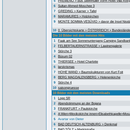
5
PREMENO > Bus Steinmüller vorm Hotel Villa Ros
6
Sultan-Ahmed-Moschee 3
7
GREDING > Karner > Tafel
8
MARAMURES > Holzkirchen
9
MONTE SOMMA-VESÚVIO > davor die Insel Nisida
10
0_Übersichtskarte > ÖSTERREICH > Bundeslände
Die 10 Bilder mit den meisten Hits
1
Faak am See Sonnenuntergang Camping Sandban
2
FELBERTAUERNSTRASSE > Lawinengalerie
3
Störche 3
4
Büsum 02
5
THIERSEE > Hotel Charlotte
6
larskrismas
7
HOHE WAND > Baumskulpturen von Kurt Foit
8
BERG MAGDALENSBERG > Helenenkirche
9
Störche 4
10
saisongruesse
10 Bilder mit den meisten Downloads
1
Logo SR
2
Abendstimmung an der Bojana
3
FRANKFURT > Paulskirche
4
A:Wien>Mexikokirche innen>Elisabethkapelle>Mos
5
Avartar von Dieter
6
BAD DEUTSCH-ALTENBURG > Denkmal
7
BAD TÖLZ > Marktstraße