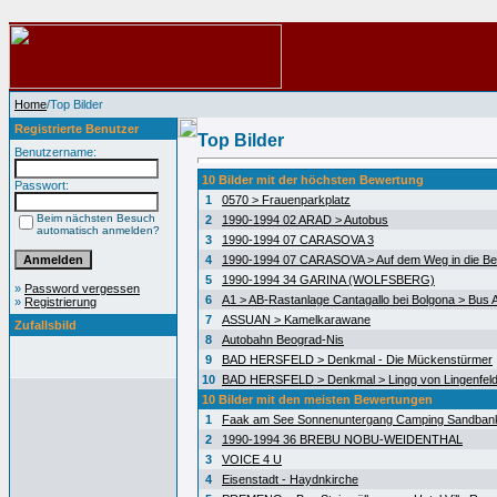
Home
/Top Bilder
Registrierte Benutzer
Top Bilder
Benutzername:
10 Bilder mit der höchsten Bewertung
Passwort:
1
0570 > Frauenparkplatz
Beim nächsten Besuch
2
1990-1994 02 ARAD > Autobus
automatisch anmelden?
3
1990-1994 07 CARASOVA 3
4
1990-1994 07 CARASOVA > Auf dem Weg in die Be
5
1990-1994 34 GARINA (WOLFSBERG)
»
Password vergessen
6
A1 > AB-Rastanlage Cantagallo bei Bolgona > Bus A
»
Registrierung
7
ASSUAN > Kamelkarawane
Zufallsbild
8
Autobahn Beograd-Nis
9
BAD HERSFELD > Denkmal - Die Mückenstürmer
10
BAD HERSFELD > Denkmal > Lingg von Lingenfel
10 Bilder mit den meisten Bewertungen
1
Faak am See Sonnenuntergang Camping Sandban
2
1990-1994 36 BREBU NOBU-WEIDENTHAL
3
VOICE 4 U
4
Eisenstadt - Haydnkirche