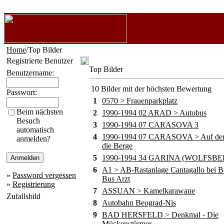
Home
/Top Bilder
Registrierte Benutzer
Top Bilder
Benutzername:
10 Bilder mit der höchsten Bewertung
Passwort:
1
0570 > Frauenparkplatz
Beim nächsten
2
1990-1994 02 ARAD > Autobus
Besuch
3
1990-1994 07 CARASOVA 3
automatisch
4
1990-1994 07 CARASOVA > Auf de
anmelden?
die Berge
5
1990-1994 34 GARINA (WOLFSBE
6
A1 > AB-Rastanlage Cantagallo bei B
»
Password vergessen
Bus Arzt
»
Registrierung
7
ASSUAN > Kamelkarawane
Zufallsbild
8
Autobahn Beograd-Nis
9
BAD HERSFELD > Denkmal - Die
Mückenstürmer