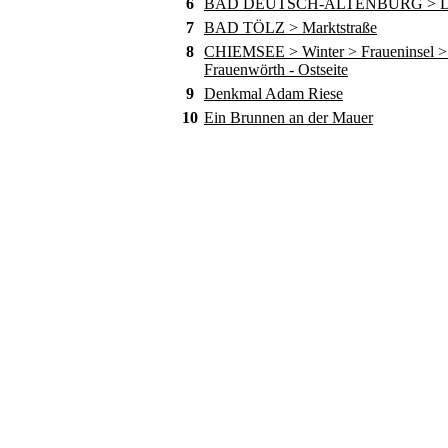
6
BAD DEUTSCH-ALTENBURG > D
7
BAD TÖLZ > Marktstraße
8
CHIEMSEE > Winter > Fraueninsel > 
Frauenwörth - Ostseite
9
Denkmal Adam Riese
10
Ein Brunnen an der Mauer