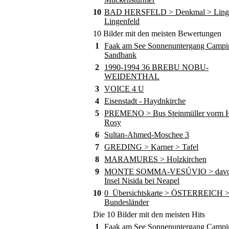
10
BAD HERSFELD > Denkmal > Ling
Lingenfeld
10 Bilder mit den meisten Bewertungen
1
Faak am See Sonnenuntergang Campi
Sandbank
2
1990-1994 36 BREBU NOBU-
WEIDENTHAL
3
VOICE 4 U
4
Eisenstadt - Haydnkirche
5
PREMENO > Bus Steinmüller vorm Ho
Rosy
6
Sultan-Ahmed-Moschee 3
7
GREDING > Karner > Tafel
8
MARAMURES > Holzkirchen
9
MONTE SOMMA-VESÚVIO > davor
Insel Nisida bei Neapel
10
0_Übersichtskarte > ÖSTERREICH 
Bundesländer
Die 10 Bilder mit den meisten Hits
1
Faak am See Sonnenuntergang Campi