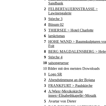
Sandbank
2
FELBERTAUERNSTRASSE >
Lawinengalerie
3
Störche 3
4
Büsum 02
5
THIERSEE > Hotel Charlotte
6
larskrismas
7
HOHE WAND > Baumskulpturen von
Foit
8
BERG MAGDALENSBERG > Helene
9
Störche 4
10
saisongruesse
10 Bilder mit den meisten Downloads
1
Logo SR
2
Abendstimmung an der Bojana
3
FRANKFURT > Paulskirche
4
A:Wien>Mexikokirche
innen>Elisabethkapelle>Mosaik
5
Avartar von Dieter