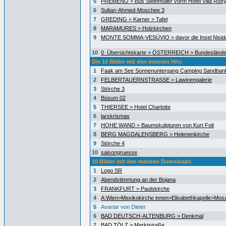
5
PREMENO > Bus Steinmüller vorm Hotel Villa Ros
6
Sultan-Ahmed-Moschee 3
7
GREDING > Karner > Tafel
8
MARAMURES > Holzkirchen
9
MONTE SOMMA-VESÚVIO > davor die Insel Nisida
10
0_Übersichtskarte > ÖSTERREICH > Bundeslände
Die 10 Bilder mit den meisten Hits
1
Faak am See Sonnenuntergang Camping Sandban
2
FELBERTAUERNSTRASSE > Lawinengalerie
3
Störche 3
4
Büsum 02
5
THIERSEE > Hotel Charlotte
6
larskrismas
7
HOHE WAND > Baumskulpturen von Kurt Foit
8
BERG MAGDALENSBERG > Helenenkirche
9
Störche 4
10
saisongruesse
10 Bilder mit den meisten Downloads
1
Logo SR
2
Abendstimmung an der Bojana
3
FRANKFURT > Paulskirche
4
A:Wien>Mexikokirche innen>Elisabethkapelle>Mos
5
Avartar von Dieter
6
BAD DEUTSCH-ALTENBURG > Denkmal
7
BAD TÖLZ > Marktstraße