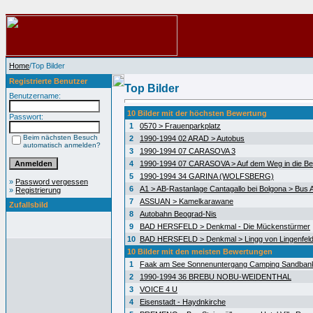
Home
/Top Bilder
Registrierte Benutzer
Top Bilder
Benutzername:
10 Bilder mit der höchsten Bewertung
Passwort:
1
0570 > Frauenparkplatz
Beim nächsten Besuch
2
1990-1994 02 ARAD > Autobus
automatisch anmelden?
3
1990-1994 07 CARASOVA 3
4
1990-1994 07 CARASOVA > Auf dem Weg in die Be
5
1990-1994 34 GARINA (WOLFSBERG)
»
Password vergessen
6
A1 > AB-Rastanlage Cantagallo bei Bolgona > Bus A
»
Registrierung
7
ASSUAN > Kamelkarawane
Zufallsbild
8
Autobahn Beograd-Nis
9
BAD HERSFELD > Denkmal - Die Mückenstürmer
10
BAD HERSFELD > Denkmal > Lingg von Lingenfel
10 Bilder mit den meisten Bewertungen
1
Faak am See Sonnenuntergang Camping Sandban
2
1990-1994 36 BREBU NOBU-WEIDENTHAL
3
VOICE 4 U
4
Eisenstadt - Haydnkirche