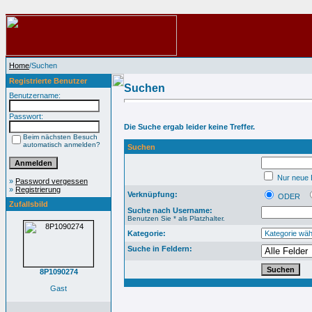
Home
/Suchen
Registrierte Benutzer
Suchen
Benutzername:
Passwort:
Die Suche ergab leider keine Treffer.
Beim nächsten Besuch
automatisch anmelden?
Suchen
Nur neue B
»
Password vergessen
»
Registrierung
Verknüpfung:
ODER
Zufallsbild
Suche nach Username:
Benutzen Sie * als Platzhalter.
Kategorie:
Suche in Feldern:
8P1090274
Gast