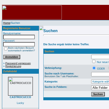
Home
/Suchen
Registrierte Benutzer
Suchen
Benutzername:
Passwort:
Die Suche ergab leider keine Treffer.
Beim nächsten Besuch
automatisch anmelden?
Suchen
Nur neue B
»
Password vergessen
»
Registrierung
Verknüpfung:
ODER
Zufallsbild
Suche nach Username:
Benutzen Sie * als Platzhalter.
Kategorie:
Suche in Feldern:
CASTROCUCCO
Lucky