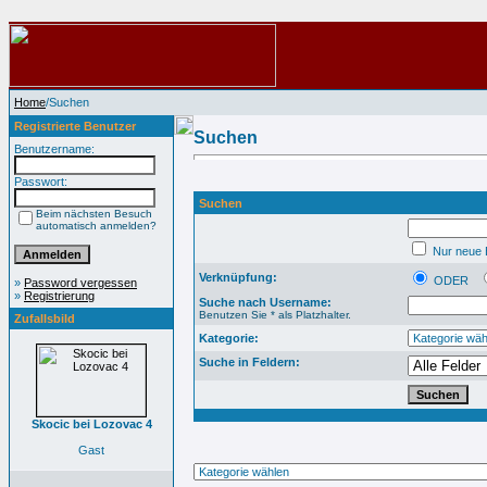
Home
/Suchen
Registrierte Benutzer
Suchen
Benutzername:
Passwort:
Suchen
Beim nächsten Besuch
automatisch anmelden?
Nur neue B
Verknüpfung:
ODER
»
Password vergessen
»
Registrierung
Suche nach Username:
Benutzen Sie * als Platzhalter.
Zufallsbild
Kategorie:
Suche in Feldern:
Skocic bei Lozovac 4
Gast