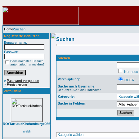
Home
/Suchen
Registrierte Benutzer
Suchen
Benutzername:
Passwort:
Suchen
Beim nächsten Besuch
automatisch anmelden?
Nur neue 
Verknüpfung:
ODER
»
Password vergessen
»
Registrierung
Suche nach Username:
Benutzen Sie * als Platzhalter.
Zufallsbild
Kategorie:
Suche in Feldern:
RO:Tartlau>Kirchenburg>056
waldi