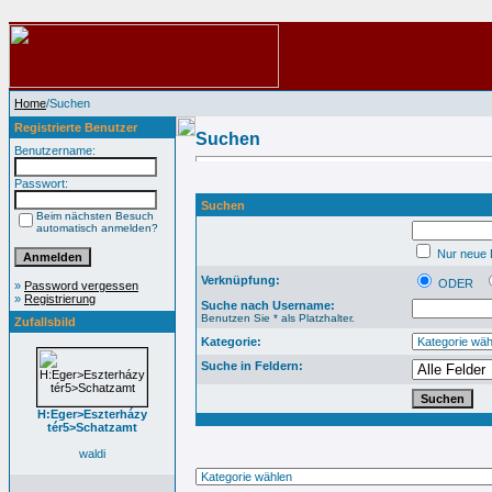
Home
/Suchen
Registrierte Benutzer
Suchen
Benutzername:
Passwort:
Suchen
Beim nächsten Besuch
automatisch anmelden?
Nur neue B
Verknüpfung:
ODER
»
Password vergessen
»
Registrierung
Suche nach Username:
Benutzen Sie * als Platzhalter.
Zufallsbild
Kategorie:
Suche in Feldern:
H:Eger>Eszterházy
tér5>Schatzamt
waldi