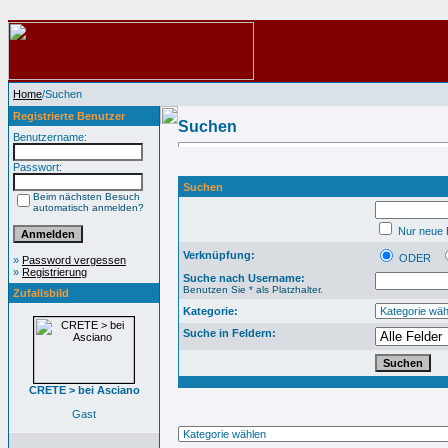
Home
/Suchen
Registrierte Benutzer
Suchen
Benutzername:
Passwort:
Suchen
Beim nächsten Besuch
automatisch anmelden?
Nur neue B
Verknüpfung:
ODER
»
Password vergessen
»
Registrierung
Suche nach Username:
Benutzen Sie * als Platzhalter.
Zufallsbild
Kategorie:
Suche in Feldern:
CRETE > bei Asciano
Gast