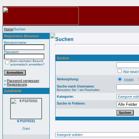
Home
/Suchen
Registrierte Benutzer
Suchen
Benutzername:
Passwort:
Suchen
Beim nächsten Besuch
automatisch anmelden?
Nur neue B
Verknüpfung:
ODER
»
Password vergessen
»
Registrierung
Suche nach Username:
Benutzen Sie * als Platzhalter.
Zufallsbild
Kategorie:
Suche in Feldern:
8 P1070331
Gast