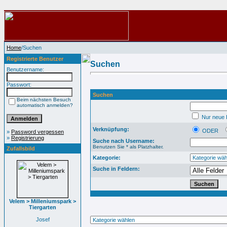
Home
/Suchen
Registrierte Benutzer
Suchen
Benutzername:
Passwort:
Suchen
Beim nächsten Besuch
automatisch anmelden?
Nur neue B
Verknüpfung:
ODER
»
Password vergessen
»
Registrierung
Suche nach Username:
Benutzen Sie * als Platzhalter.
Zufallsbild
Kategorie:
Suche in Feldern:
Velem > Milleniumspark >
Tiergarten
Josef