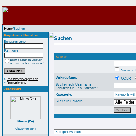
Home
/Suchen
Registrierte Benutzer
Suchen
Benutzername:
Passwort:
Suchen
Beim nächsten Besuch
automatisch anmelden?
Nur neue B
Verknüpfung:
ODER
»
Password vergessen
»
Registrierung
Suche nach Username:
Benutzen Sie * als Platzhalter.
Zufallsbild
Kategorie:
Suche in Feldern:
Mirow (24)
claus-juergen