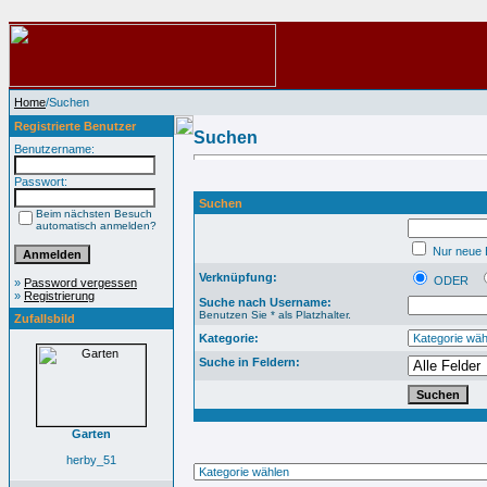
Home
/Suchen
Registrierte Benutzer
Suchen
Benutzername:
Passwort:
Suchen
Beim nächsten Besuch
automatisch anmelden?
Nur neue B
Verknüpfung:
ODER
»
Password vergessen
»
Registrierung
Suche nach Username:
Benutzen Sie * als Platzhalter.
Zufallsbild
Kategorie:
Suche in Feldern:
Garten
herby_51