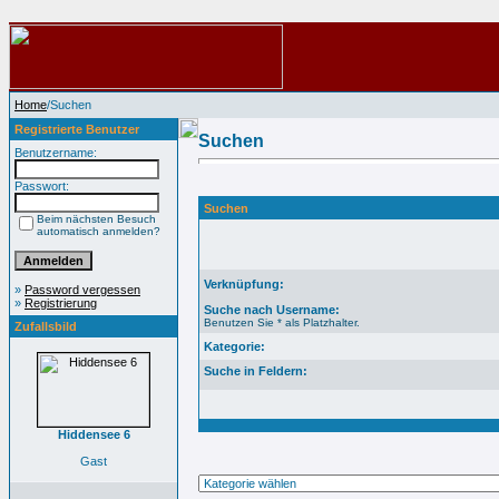
Home
/Suchen
Registrierte Benutzer
Suchen
Benutzername:
Passwort:
Suchen
Beim nächsten Besuch
automatisch anmelden?
Verknüpfung:
»
Password vergessen
»
Registrierung
Suche nach Username:
Benutzen Sie * als Platzhalter.
Zufallsbild
Kategorie:
Suche in Feldern:
Hiddensee 6
Gast