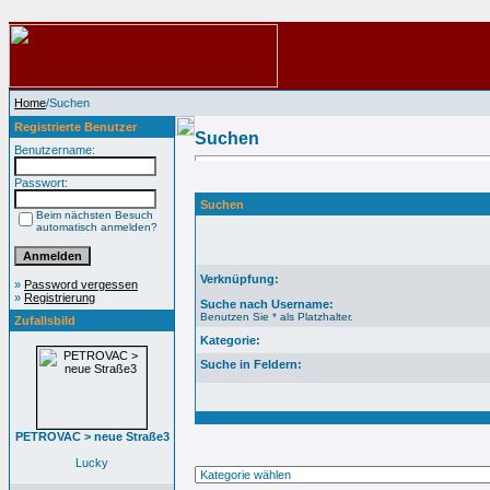
Home
/Suchen
Registrierte Benutzer
Suchen
Benutzername:
Passwort:
Suchen
Beim nächsten Besuch
automatisch anmelden?
Verknüpfung:
»
Password vergessen
»
Registrierung
Suche nach Username:
Benutzen Sie * als Platzhalter.
Zufallsbild
Kategorie:
Suche in Feldern:
PETROVAC > neue Straße3
Lucky