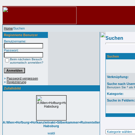
Home
/Suchen
Registrierte Benutzer
Suchen
Benutzername:
Passwort:
Suchen
Beim nächsten Besuch
automatisch anmelden?
Verknüpfung:
»
Password vergessen
»
Registrierung
Suche nach User
Benutzen Sie * als P
Zufallsbild
Kategorie:
Suche in Feldern:
A:Wien>Hofburg>Hofkanzleitrakt>Silberkammer>Ruinenteller
Habsburg
waldi