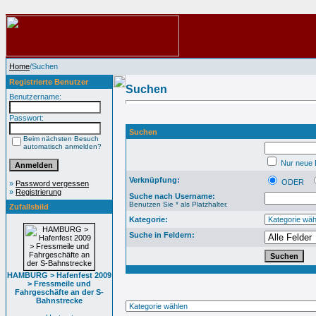
Home
/Suchen
Registrierte Benutzer
Suchen
Benutzername:
Passwort:
Suchen
Beim nächsten Besuch
automatisch anmelden?
Nur neue B
Verknüpfung:
ODER
»
Password vergessen
»
Registrierung
Suche nach Username:
Benutzen Sie * als Platzhalter.
Zufallsbild
Kategorie:
Suche in Feldern:
HAMBURG > Hafenfest 2009
> Fressmeile und
Fahrgeschäfte an der S-
Bahnstrecke