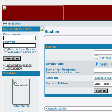
Home
/Suchen
Registrierte Benutzer
Suchen
Benutzername:
Passwort:
Suchen
Beim nächsten Besuch
automatisch anmelden?
Nur neue B
Verknüpfung:
ODER
»
Password vergessen
»
Registrierung
Suche nach Username:
Benutzen Sie * als Platzhalter.
Zufallsbild
Kategorie:
Suche in Feldern:
Solnhofen1c