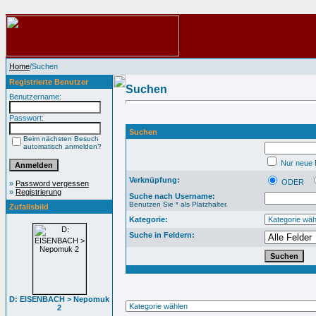
Home
/Suchen
Registrierte Benutzer
Suchen
Benutzername:
Passwort:
Suchen
Beim nächsten Besuch
automatisch anmelden?
Nur neue B
Verknüpfung:
ODER
»
Password vergessen
»
Registrierung
Suche nach Username:
Benutzen Sie * als Platzhalter.
Zufallsbild
Kategorie:
Suche in Feldern:
D: EISENBACH > Nepomuk
2