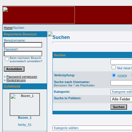
Home
/Suchen
Registrierte Benutzer
Suchen
Benutzername:
Passwort:
Suchen
Beim nächsten Besuch
automatisch anmelden?
Nur neue B
Verknüpfung:
ODER
»
Password vergessen
»
Registrierung
Suche nach Username:
Benutzen Sie * als Platzhalter.
Zufallsbild
Kategorie:
Suche in Feldern:
Bozen_1
herby_51