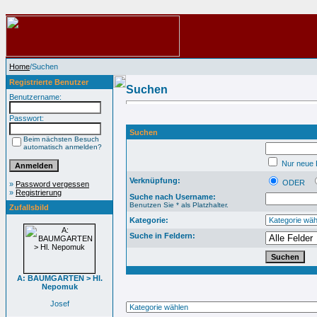
Home
/Suchen
Registrierte Benutzer
Suchen
Benutzername:
Passwort:
Suchen
Beim nächsten Besuch
automatisch anmelden?
Nur neue B
Verknüpfung:
ODER
»
Password vergessen
»
Registrierung
Suche nach Username:
Benutzen Sie * als Platzhalter.
Zufallsbild
Kategorie:
Suche in Feldern:
A: BAUMGARTEN > Hl.
Nepomuk
Josef