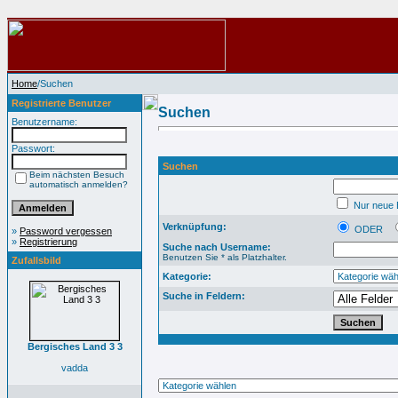
Home
/Suchen
Registrierte Benutzer
Suchen
Benutzername:
Passwort:
Suchen
Beim nächsten Besuch
automatisch anmelden?
Nur neue B
Verknüpfung:
ODER
»
Password vergessen
»
Registrierung
Suche nach Username:
Benutzen Sie * als Platzhalter.
Zufallsbild
Kategorie:
Suche in Feldern:
Bergisches Land 3 3
vadda