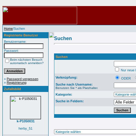
Home
/Suchen
Registrierte Benutzer
Suchen
Benutzername:
Passwort:
Suchen
Beim nächsten Besuch
automatisch anmelden?
Nur neue B
Verknüpfung:
ODER
»
Password vergessen
»
Registrierung
Suche nach Username:
Benutzen Sie * als Platzhalter.
Zufallsbild
Kategorie:
Suche in Feldern:
k-P1050031
herby_51