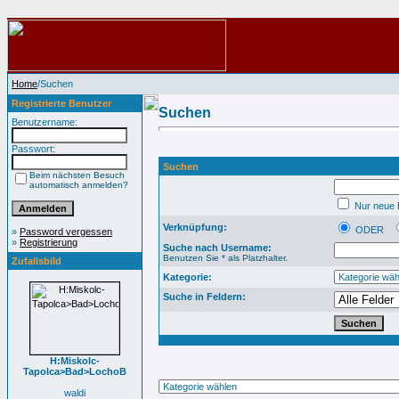
Home
/Suchen
Registrierte Benutzer
Suchen
Benutzername:
Passwort:
Suchen
Beim nächsten Besuch
automatisch anmelden?
Nur neue B
Verknüpfung:
ODER
»
Password vergessen
»
Registrierung
Suche nach Username:
Benutzen Sie * als Platzhalter.
Zufallsbild
Kategorie:
Suche in Feldern:
H:Miskolc-
Tapolca>Bad>LochoB
waldi