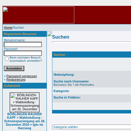
Home
/Suchen
Registrierte Benutzer
Suchen
Benutzername:
Passwort:
Suchen
Beim nächsten Besuch
automatisch anmelden?
Verknüpfung:
»
Password vergessen
»
Registrierung
Suche nach Username:
Benutzen Sie * als Platzhalter.
Zufallsbild
Kategorie:
Suche in Feldern:
BÖBLINGEN-RAUHER
KAPF > Waldsiedlung -
Schneespaziergang am 26.
Dezember 2010 > Iglu im
Harzweg