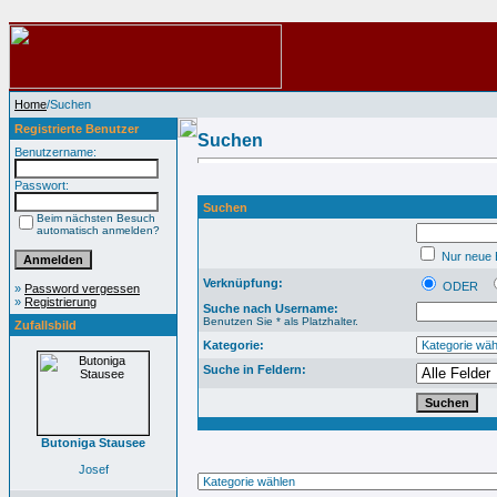
Home
/Suchen
Registrierte Benutzer
Suchen
Benutzername:
Passwort:
Suchen
Beim nächsten Besuch
automatisch anmelden?
Nur neue B
Verknüpfung:
ODER
»
Password vergessen
»
Registrierung
Suche nach Username:
Benutzen Sie * als Platzhalter.
Zufallsbild
Kategorie:
Suche in Feldern:
Butoniga Stausee
Josef